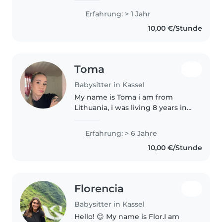
Erfahrung: > 1 Jahr
10,00 €/Stunde
Toma
Babysitter in Kassel
My name is Toma i am from
Lithuania, i was living 8 years in
Norway, i was working at the
kindergarten in Norway and i
Erfahrung: > 6 Jahre
also was working as a babysitter
10,00 €/Stunde
at the evening, i also was taking..
Florencia
Babysitter in Kassel
Hello! 😊 My name is Flor.I am