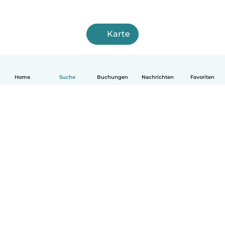
Karte
Home
Suche
Buchungen
Nachrichten
Favoriten
Deutsch
So funktionierts
Hilfe
Bedingungen & Datenschutz
Preise
Impressum
Babysits für Berufstätige
Community Leitfaden