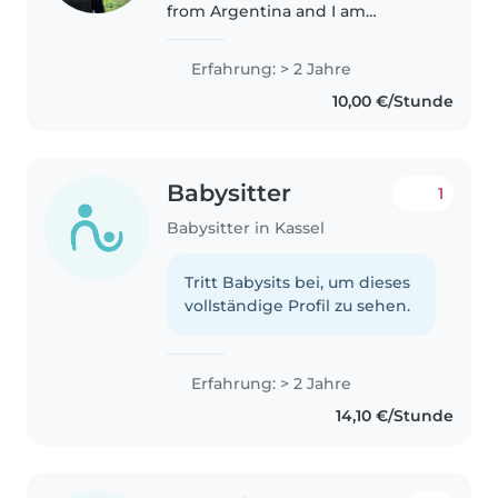
from Argentina and I am
currently living in Kassel. I speak
Spanish and English. I truly love
Erfahrung: > 2 Jahre
spending time with children
10,00 €/Stunde
and caring for them. I am a..
Babysitter
1
Babysitter in Kassel
Tritt Babysits bei, um dieses
vollständige Profil zu sehen.
Erfahrung: > 2 Jahre
14,10 €/Stunde