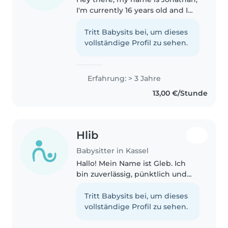
I'm currently 16 years old and I
love children and spending time
with them! 🙂 I got a lot of
Tritt Babysits bei, um dieses
experience for I have 6 younger
vollständige Profil zu sehen.
siblings in every agegroup..
Erfahrung: > 3 Jahre
13,00 €/Stunde
Hlib
Babysitter in Kassel
Hallo! Mein Name ist Gleb. Ich
bin zuverlässig, pünktlich und
liebe Kinder. Ich habe Erfahrung
in der Betreuung von Kindern
Tritt Babysits bei, um dieses
bis zu 2 Jahren. Ich weiß, wie ich
vollständige Profil zu sehen.
mit ihnen umgehe, Spiele..