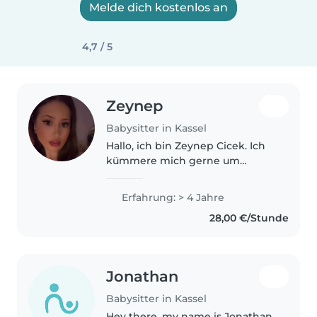
Melde dich kostenlos an
4,7 / 5
Zeynep
Babysitter in Kassel
Hallo, ich bin Zeynep Cicek. Ich
kümmere mich gerne um
Kinder. Wer interessiert ist, bitte
melden. Freue mich auf
Erfahrung: > 4 Jahre
Rückmeldung sehr. Mit
28,00 €/Stunde
freundlichen Grüßen, Frau Cicek.
Jonathan
Babysitter in Kassel
Hey there, my name is Jonathan,