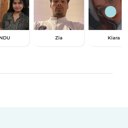
INDU
Zia
Kiara