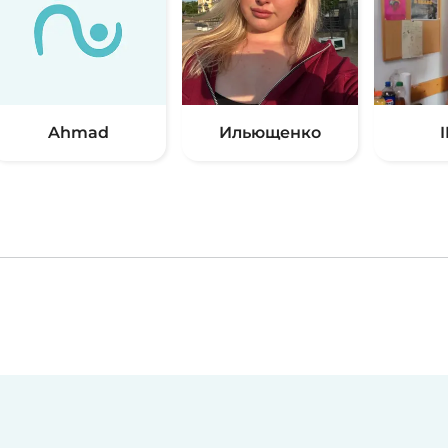
Ahmad
Ильющенко