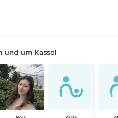
n und um Kassel
Nora
Yazia
A