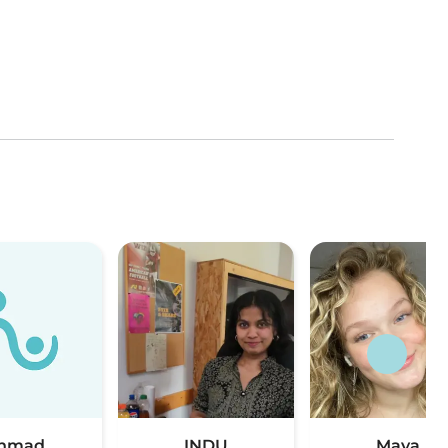
hmad
INDU
Maya