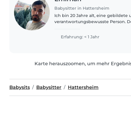
Babysitter in Hattersheim
Ich bin 20 Jahre alt, eine gebildete
verantwortungsbewusste Person. 
Kindern fällt mir besonders leicht, 
einfühlsam und aufmerksam bin. Es
Erfahrung: < 1 Jahr
Karte herauszoomen, um mehr Ergebniss
Babysits
Babysitter
Hattersheim