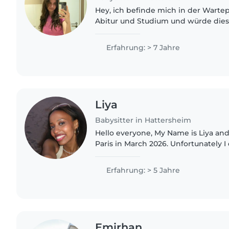
Hey, ich befinde mich in der Warte
Abitur und Studium und würde diese
nutzen. Ich habe selbst zwei jünger
6 Jahre alt, und..
Erfahrung: > 7 Jahre
Liya
Babysitter in Hattersheim
Hello everyone, My Name is Liya an
Paris in March 2026. Unfortunately I
but I can speak german, English and
Currently I..
Erfahrung: > 5 Jahre
Emirhan