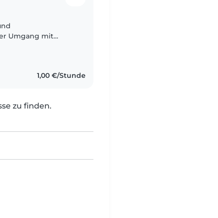
 und
Der Umgang mit
da ich geduldig,
 macht..
1,00 €/Stunde
e zu finden.