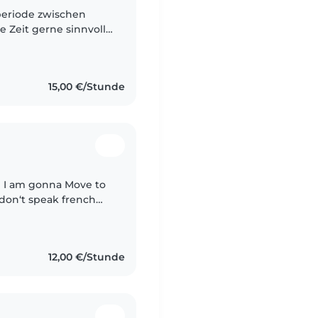
periode zwischen
 Zeit gerne sinnvoll
e Geschwister, 17 und
15,00 €/Stunde
d I am gonna Move to
 don‘t speak french
 an Eritrea Language.
12,00 €/Stunde