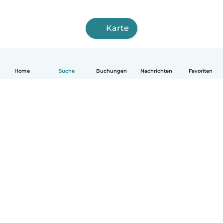
Karte
Home
Suche
Buchungen
Nachrichten
Favoriten
Deutsch
So funktionierts
Hilfe
Bedingungen & Datenschutz
Preise
Impressum
Babysits für Berufstätige
Community Leitfaden