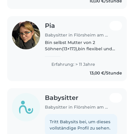
10,00 €/Stunde
Pia
Babysitter in Flörsheim am Main
Bin selbst Mutter von 2
Söhnen(13+17J),bin flexibel und
mit eigenem PKW mobil. Für
mehr Informationen einfach
Erfahrung: > 11 Jahre
anschreiben und sich
13,00 €/Stunde
kennenlernen =) Würde mich
sehr freuen meine Hilfe..
Babysitter
Babysitter in Flörsheim am Main
Tritt Babysits bei, um dieses
vollständige Profil zu sehen.