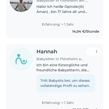
Babysitter in Flörsheim am Main
Hallo! Ich heiße Opinderjit(
Aman) , bin 17 Jahre alt und
wohne in der Nähe von
Hofheim/Flörsheim. Obwohl ich
Erfahrung: > 1 Jahr
noch keine offizielle Erfahrung
14,04 €/Stunde
als Babysitterin habe, habe ich
regelmäßig..
Hannah
1
Babysitter in Flörsheim am Main
Ich bin eine fürsorgliche und
freundliche Babysitterin, die
gerne mit Kindern im Alter von 2
bis 8 Jahren spielt und bastelt.
Tritt Babysits bei, um dieses
Ich habe Erfahrung mit Kindern
vollständige Profil zu sehen.
mit ADHS und bin begeistert..
Erfahrung: < 1 Jahr