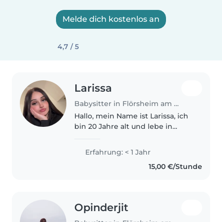
Melde dich kostenlos an
4,7 / 5
Larissa
Babysitter in Flörsheim am Main
Hallo, mein Name ist Larissa, ich
bin 20 Jahre alt und lebe in
Flörsheim. Ich komme aus einer
großen Familie mit sieben
Erfahrung: < 1 Jahr
Geschwistern und bin
15,00 €/Stunde
inzwischen zehnmal Tante.
Dadurch habe..
Opinderjit