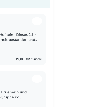
 Hofheim. Dieses Jahr
dheit bestanden und
 studieren. Ich kann
19,00 €/Stunde
hngruppe im
hme ich 1–2 Dienste