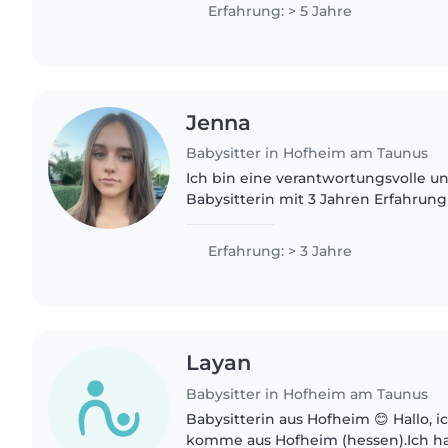
pro Woche, wodurch sich meine..
Erfahrung: > 5 Jahre
Jenna
Babysitter in Hofheim am Taunus
Ich bin eine verantwortungsvolle u
Babysitterin mit 3 Jahren Erfahrun
von Kindern aller Altersgruppen, vo
Grundschülern. Ich habe eine..
Erfahrung: > 3 Jahre
Layan
Babysitter in Hofheim am Taunus
Babysitterin aus Hofheim 😊 Hallo, ich
komme aus Hofheim (hessen).Ich ha