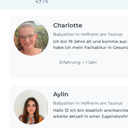
4,7 / 5
Charlotte
Babysitter in Hofheim am Taunus
Ich bin 19 Jahre alt und komme aus
habe ich mein Fachabitur in Gesun
fange im Oktober an Psychologie zu
gut mit Kinder umgehen..
Erfahrung: < 1 Jahr
Aylin
Babysitter in Hofheim am Taunus
Hallo 😊 ich bin staatlich anerkannte Erzieherin und
arbeite aktuell in einer Jugendwo
Schichtdienst. In der Regel überne