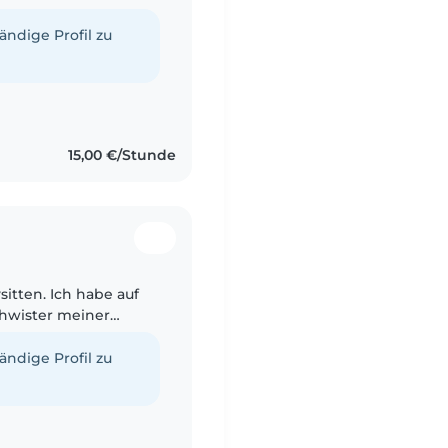
ssig, freundlich und
tändige Profil zu
15,00 €/Stunde
itten. Ich habe auf
chwister meiner
er Nachbarn
..
tändige Profil zu