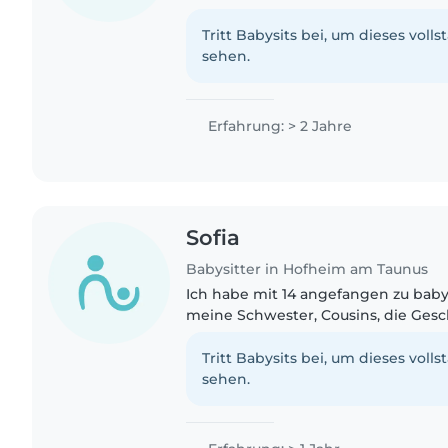
Umgang mit Kindern und bin zuverlä
verantwortungsbewusst...
Tritt Babysits bei, um dieses volls
sehen.
Erfahrung: > 2 Jahre
Sofia
Babysitter in Hofheim am Taunus
Ich habe mit 14 angefangen zu babys
meine Schwester, Cousins, die Ges
Freunde und auch die Kinder mein
aufgepasst. Nach den Sommerferien
Tritt Babysits bei, um dieses volls
sehen.