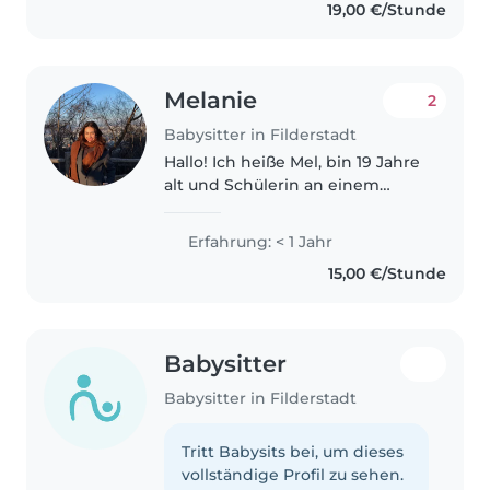
19,00 €/Stunde
Tenho uma graduação em
Pedagogia..
Melanie
2
Babysitter in Filderstadt
Hallo! Ich heiße Mel, bin 19 Jahre
alt und Schülerin an einem
beruflichen Gymnasium mit
dem Schwerpunkt Pädagogik
Erfahrung: < 1 Jahr
und Psychologie. Ich liebe es,
15,00 €/Stunde
Kinder zu begleiten, beim
Spielen,..
Babysitter
Babysitter in Filderstadt
Tritt Babysits bei, um dieses
vollständige Profil zu sehen.