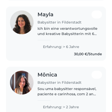
Mayla
Babysitter in Filderstadt
Ich bin eine verantwortungsvolle
und kreative Babysitterin mit 6
Jahren Erfahrung in der
Betreuung von Kindern aller
Erfahrung: > 6 Jahre
Altersgruppen. Ich spreche
30,00 €/Stunde
Deutsch, Englisch und Spanisch
und liebe..
Mônica
Babysitter in Filderstadt
Sou uma babysitter responsável,
paciente e carinhosa, com 2 anos
de experiência a cuidar de
bebés, crianças em idade pré-
Erfahrung: > 2 Jahre
escolar e crianças mais velhas.