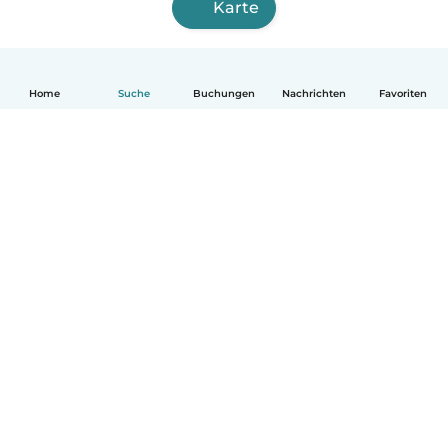
Karte
Home
Suche
Buchungen
Nachrichten
Favoriten
Deutsch
So funktionierts
Hilfe
Bedingungen & Datenschutz
Preise
Impressum
Babysits für Berufstätige
Community Leitfaden