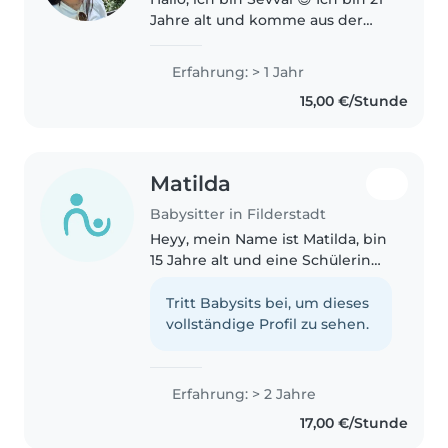
Jahre alt und komme aus der
Türkei. Ich mache aktuell eine
Ausbildung als ZFA. Ich habe 1
Erfahrung: > 1 Jahr
Jahr als Au-pair in Deutschland
15,00 €/Stunde
gelebt und dort ein 3-jähriges..
Matilda
Babysitter in Filderstadt
Heyy, mein Name ist Matilda, bin
15 Jahre alt und eine Schülerin
eines Gymnasiums. Ich bin eine
zuverlässige und freundliche
Tritt Babysits bei, um dieses
Babysitterin, die gerne Zeit mit
vollständige Profil zu sehen.
Kindern verbringt. Durch..
Erfahrung: > 2 Jahre
17,00 €/Stunde