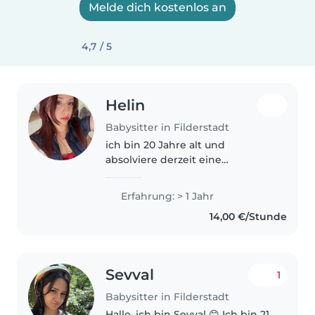
Melde dich kostenlos an
4,7 / 5
Helin
Babysitter in Filderstadt
ich bin 20 Jahre alt und
absolviere derzeit eine
Ausbildung in einer
Kinderzahnklinik. Schon seit
Erfahrung: > 1 Jahr
längerer Zeit arbeite ich gerne
14,00 €/Stunde
mit Kindern. Während eines
Praktikums im Kindergarten..
Sevval
1
Babysitter in Filderstadt
Hallo, ich bin Sevval 😊 Ich bin 21