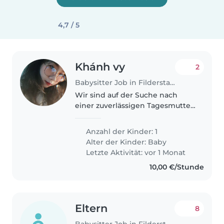
4,7 / 5
Khánh vy
2
Babysitter Job in Filderstadt
Wir sind auf der Suche nach
einer zuverlässigen Tagesmutter
oder Babysitterin, die sich
liebevoll um unseren
Anzahl der Kinder: 1
neugierigen und sportlichen
Alter der Kinder:
Baby
Kleinen kümmert. Unser Baby ist
Letzte Aktivität: vor 1 Monat
verspielt und..
10,00 €/Stunde
Eltern
8
Babysitter Job in Filderstadt