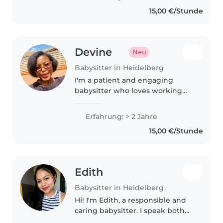
meiner Freizeit trinke ich gerne
15,00 €/Stunde
Kaffee, spiele Kniffel, tanze..
Devine
Neu
Babysitter in Heidelberg
I'm a patient and engaging
babysitter who loves working
with kids. With two years of
experience across all age groups,
Erfahrung: > 2 Jahre
I offer language games,
15,00 €/Stunde
storytelling, and homework
support. Fluent..
Edith
Babysitter in Heidelberg
Hi! I'm Edith, a responsible and
caring babysitter. I speak both
English and Spanish and have