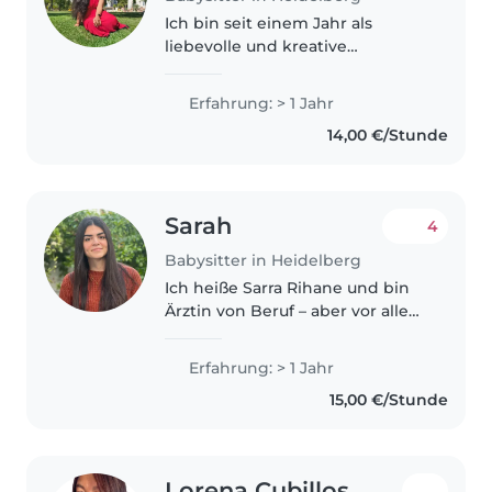
Ich bin seit einem Jahr als
liebevolle und kreative
Babysitterin tätig und liebe es,
auf Familien und Kinder mit
Erfahrung: > 1 Jahr
unterschiedlichen Bedürfnissen
14,00 €/Stunde
einzugehen. Besonders
passioniert engagiere..
Sarah
4
Babysitter in Heidelberg
Ich heiße Sarra Rihane und bin
Ärztin von Beruf – aber vor allem
habe ich eine große
Leidenschaft für Kinder. Schon
Erfahrung: > 1 Jahr
immer hatte ich eine besondere
15,00 €/Stunde
Verbindung zu ihnen: Ihre
Neugier,..
Lorena Cubillos