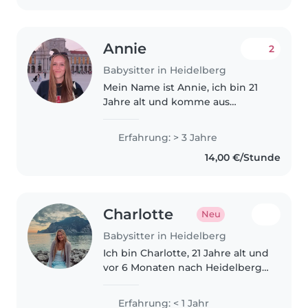
Kinderbetreuung für..
Annie
2
Babysitter in Heidelberg
Mein Name ist Annie, ich bin 21
Jahre alt und komme aus
Heidelberg. Ich bin eine
fröhliche und
Erfahrung: > 3 Jahre
verantwortungsbewusste
14,00 €/Stunde
Person, die großen Spaß am
Umgang mit Kindern hat.
Besonders wertvoll..
Charlotte
Neu
Babysitter in Heidelberg
Ich bin Charlotte, 21 Jahre alt und
vor 6 Monaten nach Heidelberg
gezogen, weil ich hier
Grundschullehramt studiere. In
Erfahrung: < 1 Jahr