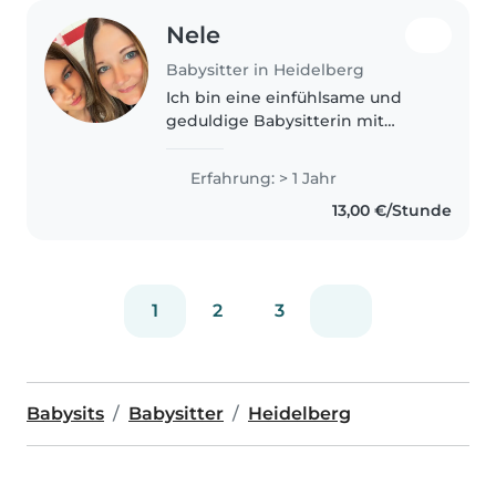
Nele
Babysitter in Heidelberg
Ich bin eine einfühlsame und
geduldige Babysitterin mit
einem Jahr Erfahrung in der
Betreuung von Kindern im Alter
Erfahrung: > 1 Jahr
von Kleinkindern bis Teenagern.
13,00 €/Stunde
Ich habe eine Erste-Hilfe-
Zertifizierung..
1
2
3
Babysits
Babysitter
Heidelberg