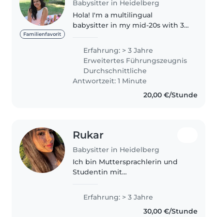
Babysitter in Heidelberg
Hola! I'm a multilingual
babysitter in my mid-20s with 3
years of experience caring for
Familienfavorit
children of all ages, including
Erfahrung: > 3 Jahre
those with special needs like
Erweitertes Führungszeugnis
anxiety, ADHD, autism, physical..
Durchschnittliche
Antwortzeit: 1 Minute
20,00 €/Stunde
Rukar
Babysitter in Heidelberg
Ich bin Muttersprachlerin und
Studentin mit
Sprachkenntnissen in Arabisch,
Deutsch, Englisch, Persisch und
Erfahrung: > 3 Jahre
Türkisch. Ich biete seit einigen
30,00 €/Stunde
Jahren zuverlässige