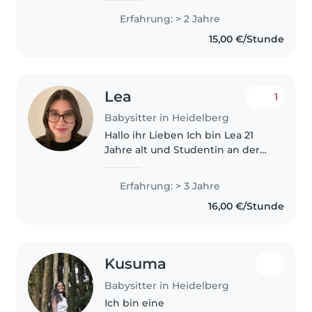
experience teaching English and
Erfahrung: > 2 Jahre
robotics to children of different
15,00 €/Stunde
ages. I have also worked..
Lea
1
Babysitter in Heidelberg
Hallo ihr Lieben Ich bin Lea 21
Jahre alt und Studentin an der
Pädagogischen Hochschule
Heidelberg. Dort studiere ich
Erfahrung: > 3 Jahre
Frühkindliche und Elementar
16,00 €/Stunde
Bildung. Ich konnte bereits viel..
Kusuma
Babysitter in Heidelberg
Ich bin eine