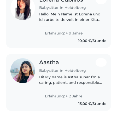
Babysitter in Heidelberg
Hallo! Mein Name ist Lorena und
ich arbeite derzeit in einer Kita
in der Stadt Heidelberg. Ich bin
studierte Pädagogin für
Erfahrung: > 9 Jahre
frühkindliche Bildung aus
10,00 €/Stunde
Kolumbien und habe dort über
10..
Aastha
Babysitter in Heidelberg
Hi! My name is Astha sunar I’m a
caring, patient, and responsible
babysitter who truly enjoys
spending time with children. I
Erfahrung: > 2 Jahre
have experience with kids of
15,00 €/Stunde
different ages and always..