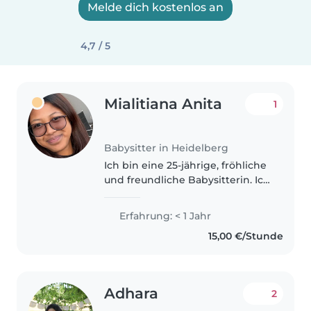
Melde dich kostenlos an
4,7 / 5
Mialitiana Anita
1
Babysitter in Heidelberg
Ich bin eine 25-jährige, fröhliche
und freundliche Babysitterin. Ich
spreche Deutsch, Englisch und
Französisch fließend. Meine
Erfahrung: < 1 Jahr
Stärken sind Zeichnen, Vorlesen,
15,00 €/Stunde
Basteln und Spielen...
Adhara
2