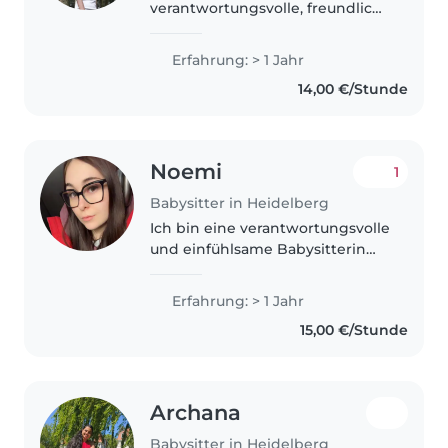
verantwortungsvolle, freundliche
und zuverlässige Person mit
Freude am Umgang mit
Erfahrung: > 1 Jahr
Menschen. Derzeit lerne ich
14,00 €/Stunde
Deutsch und verfüge über
Grundkenntnisse B1, während
ich..
Noemi
1
Babysitter in Heidelberg
Ich bin eine verantwortungsvolle
und einfühlsame Babysitterin
mit einem Jahr Erfahrung in der
Betreuung von Kindern aller
Erfahrung: > 1 Jahr
Altersgruppen, einschließlich
15,00 €/Stunde
Kindern mit besonderen
Bedürfnissen..
Archana
Babysitter in Heidelberg