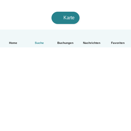
Karte
Home
Suche
Buchungen
Nachrichten
Favoriten
Deutsch
So funktionierts
Hilfe
Bedingungen & Datenschutz
Preise
Impressum
Babysits für Berufstätige
Community Leitfaden