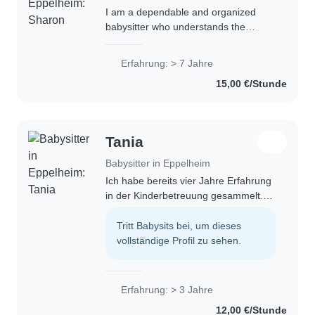
I am a dependable and organized
babysitter who understands the
importance of safety, trust, and clear
communication with parents. I enjoy
Erfahrung: > 7 Jahre
engaging children in creative,
15,00 €/Stunde
educational,..
Tania
Babysitter in Eppelheim
Ich habe bereits vier Jahre Erfahrung
in der Kinderbetreuung gesammelt.
Außerdem habe ich mich seit der
Geburt meines heute 11-jährigen
Tritt Babysits bei, um dieses
Bruders regelmäßig um ihn
vollständige Profil zu sehen.
gekümmert. Dadurch..
Erfahrung: > 3 Jahre
12,00 €/Stunde