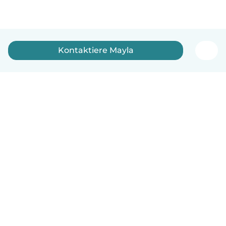
Kontaktiere Mayla
Deutsch
So funktionierts
Hilfe
Bedingungen & Datenschutz
Preise
Impressum
Babysits für Berufstätige
Community Leitfaden