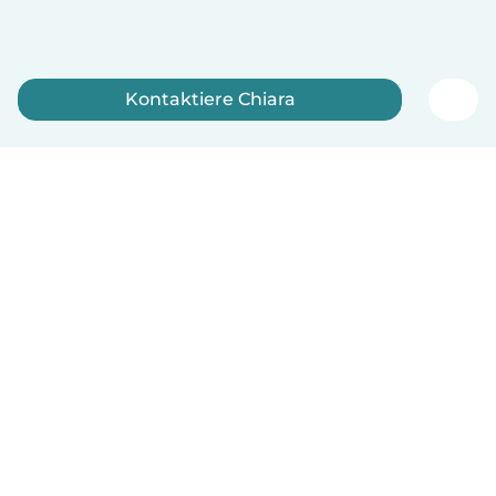
Kontaktiere Chiara
Jetzt anmelden
Deutsch
So funktionierts
Hilfe