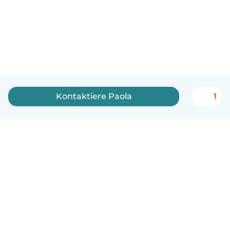
Kontaktiere Paola
1
Deutsch
So funktionierts
Hilfe