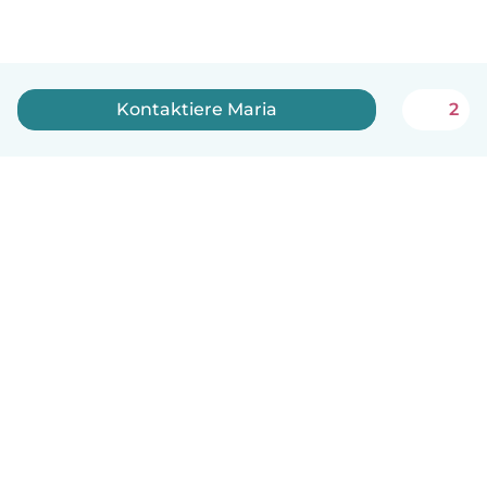
Kontaktiere Maria
2
Deutsch
So funktionierts
Hilfe
Bedingungen & Datenschutz
Preise
Impressum
Babysits für Berufstätige
Community Leitfaden