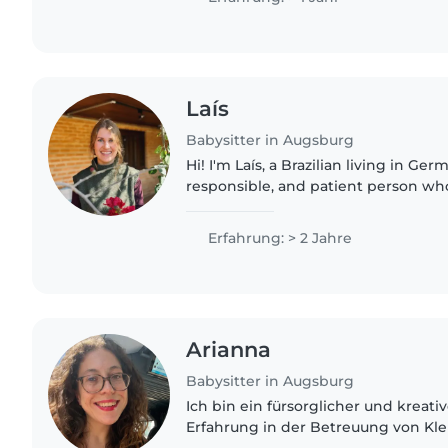
Laís
Babysitter in Augsburg
Hi! I'm Laís, a Brazilian living in Ger
responsible, and patient person w
time with children. I love creating a 
welcoming environment..
Erfahrung: > 2 Jahre
Arianna
Babysitter in Augsburg
Ich bin ein fürsorglicher und kreati
Erfahrung in der Betreuung von Klei
es, mit Kindern zu malen, basteln u