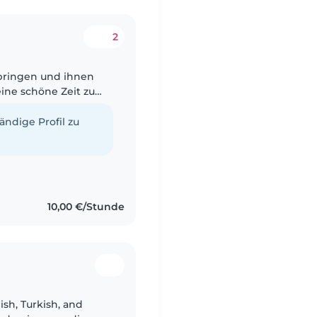
2
erbringen und ihnen
eine schöne Zeit zu
g und engaiere mich
tändige Profil zu
10,00 €/Stunde
lish, Turkish, and