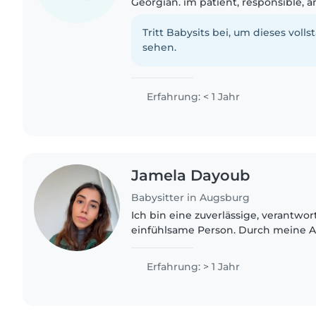
Georgian. im patient, responsible, 
time with children. I have experien
younger siblings...
Tritt Babysits bei, um dieses volls
sehen.
Erfahrung: < 1 Jahr
Jamela Dayoub
Babysitter in Augsburg
Ich bin eine zuverlässige, verantw
einfühlsame Person. Durch meine Au
habe ich gelernt, sorgfältig zu arbe
übernehmen und..
Erfahrung: > 1 Jahr