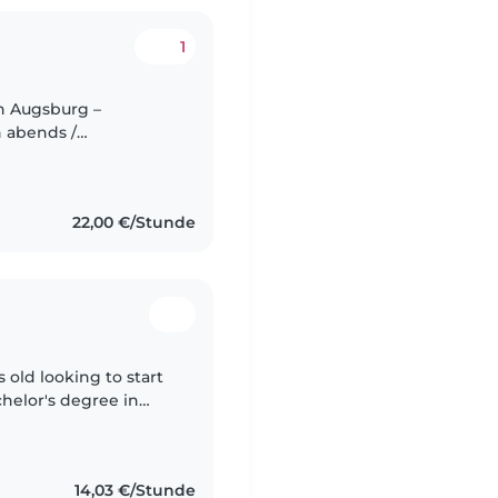
1
n Augsburg –
h abends /
ber..
22,00 €/Stunde
 old looking to start
chelor's degree in
ies in working with
14,03 €/Stunde