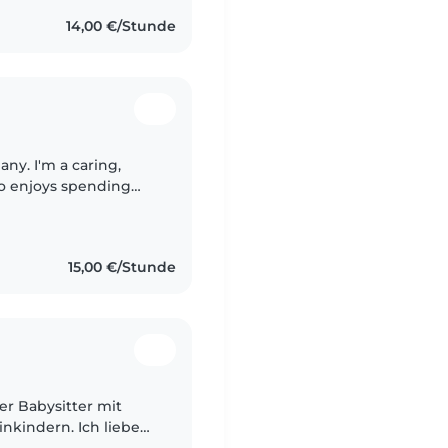
14,00 €/Stunde
many. I'm a caring,
ho enjoys spending
safe, fun, and
15,00 €/Stunde
ver Babysitter mit
nkindern. Ich liebe
nd zu spielen. Ab