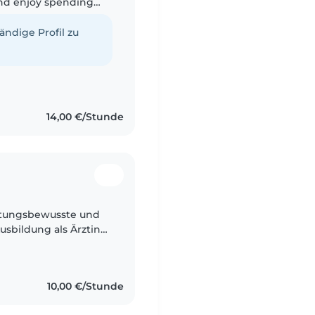
and enjoy spending
ce caring for my
tändige Profil zu
14,00 €/Stunde
ortungsbewusste und
sbildung als Ärztin
iten, Verantwortung zu
10,00 €/Stunde