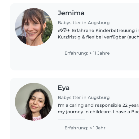
Jemima
Babysitter in Augsburg
👶🧒👧 Erfahrene Kinderbetreuung i
Kurzfristig & flexibel verfügbar (auc
Wochenende) Ich bin eine verantwortungsbewusste und
einfühlsame Kinderbetreuerin mit ü
Erfahrung: > 11 Jahre
Eya
Babysitter in Augsburg
I'm a caring and responsible 22 years
my journey in childcare. I have a Ba
Data Science, but my true passion l
children. I'm..
Erfahrung: < 1 Jahr