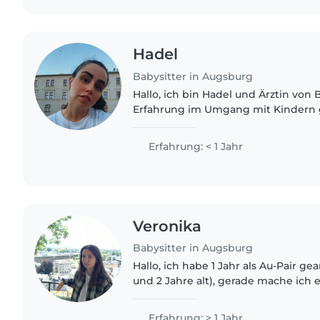
Hadel
Babysitter in Augsburg
Hallo, ich bin Hadel und Ärztin von 
Erfahrung im Umgang mit Kindern 
einem Kinder-Camp als auch währe
im Krankenhaus...
Erfahrung: < 1 Jahr
Veronika
Babysitter in Augsburg
Hallo, ich habe 1 Jahr als Au-Pair ge
und 2 Jahre alt), gerade mache ich
könnte gerne am Wochenende Ihne
helfen, etwas kochen,..
Erfahrung: > 1 Jahr