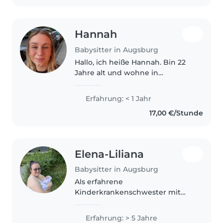
absolviert..
Hannah
Babysitter in Augsburg
Hallo, ich heiße Hannah. Bin 22
Jahre alt und wohne in
Augsburg. Ich mag Kinder und
kann sehr gut mit Kindern
Erfahrung: < 1 Jahr
umgehen.
17,00 €/Stunde
Elena-Liliana
Babysitter in Augsburg
Als erfahrene
Kinderkrankenschwester mit
fünf Jahren Babysitter-Erfahrung
biete ich liebevolle Betreuung
Erfahrung: > 5 Jahre