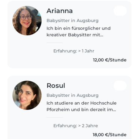
Arianna
Babysitter in Augsburg
Ich bin ein fürsorglicher und
kreativer Babysitter mit
Erfahrung in der Betreuung von
Kleinkindern. Ich liebe es, mit
Erfahrung: > 1 Jahr
Kindern zu malen, basteln und
12,00 €/Stunde
zu spielen. Ab September
beginne..
Rosul
Babysitter in Augsburg
Ich studiere an der Hochschule
Pforzheim und bin derzeit im
achten Semester. Deshalb
würde ich gerne als Babysitterin
Erfahrung: > 2 Jahre
arbeiten. Früher habe ich eine
18,00 €/Stunde
Hauswirtschaftsschule