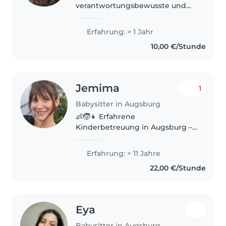
verantwortungsbewusste und
einfühlsame Person. Durch
meine Ausbildung als Ärztin
Erfahrung: > 1 Jahr
habe ich gelernt, sorgfältig zu
10,00 €/Stunde
arbeiten, Verantwortung zu
übernehmen und..
Jemima
1
Babysitter in Augsburg
👶🧒👧 Erfahrene
Kinderbetreuung in Augsburg –
Kurzfristig & flexibel verfügbar
(auch abends / Wochenende) Ich
Erfahrung: > 11 Jahre
bin eine
22,00 €/Stunde
verantwortungsbewusste und
einfühlsame Kinderbetreuerin
mit über..
Eya
Babysitter in Augsburg