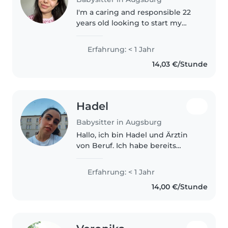
I'm a caring and responsible 22
years old looking to start my
journey in childcare. I have a
Bachelor's degree in Data
Erfahrung: < 1 Jahr
Science, but my true passion lies
14,03 €/Stunde
in working with children. I'm..
Hadel
Babysitter in Augsburg
Hallo, ich bin Hadel und Ärztin
von Beruf. Ich habe bereits
Erfahrung im Umgang mit
Kindern gesammelt, sowohl in
Erfahrung: < 1 Jahr
einem Kinder-Camp als auch
14,00 €/Stunde
während meiner Tätigkeit im
Krankenhaus...