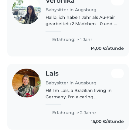
Veronika
Babysitter in Augsburg
Hallo, ich habe 1 Jahr als Au-Pair
gearbeitet (2 Mädchen - 0 und 2
Jahre alt), gerade mache ich
einen Ausbildung und könnte
Erfahrung: > 1 Jahr
gerne am Wochenende Ihnen
14,00 €/Stunde
mit Kindern helfen, etwas
kochen,..
Laís
Babysitter in Augsburg
Hi! I'm Laís, a Brazilian living in
Germany. I'm a caring,
responsible, and patient person
who enjoys spending time with
Erfahrung: > 2 Jahre
children. I love creating a safe,
15,00 €/Stunde
fun, and welcoming
environment..