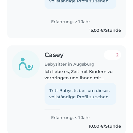
geduldig und einfühlsam. Ich
vollständige Profil zu sehen.
spreche neben Deutsch auch
fließend..
Erfahrung: > 1 Jahr
15,00 €/Stunde
Casey
2
Babysitter in Augsburg
Ich liebe es, Zeit mit Kindern zu
verbringen und ihnen mit
Spielen, Basteln oder Vorlesen
eine schöne Zeit zu bereiten. Ich
Tritt Babysits bei, um dieses
bin flexibel, geduldig und
vollständige Profil zu sehen.
engaiere mich gerne bei
Hausaufgaben..
Erfahrung: < 1 Jahr
10,00 €/Stunde