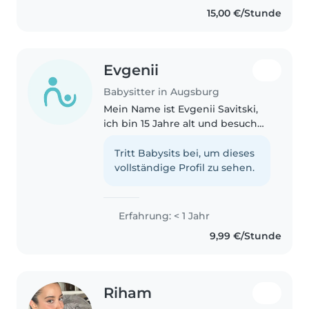
für dein Baby. Ich spreche
15,00 €/Stunde
Deutsch, Englisch und
Italienisch, liebe Musik und..
Evgenii
Babysitter in Augsburg
Mein Name ist Evgenii Savitski,
ich bin 15 Jahre alt und besuche
die 9. Klasse des Gymnasiums.
Ich würde von mir selber sagen,
Tritt Babysits bei, um dieses
dass ich relativ sportlich bin, da
vollständige Profil zu sehen.
ich Tennis spiele..
Erfahrung: < 1 Jahr
9,99 €/Stunde
Riham