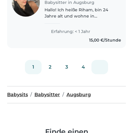
Babysitter in Augsburg
Hallo! Ich heiße Riham, bin 24
Jahre alt und wohne in
Augsburg. Ich komme aus Italien
und lerne zurzeit Deutsch. Ich
Erfahrung: < 1 Jahr
spreche Italienisch, Englisch und
15,00 €/Stunde
Arabisch. Ich bin eine
freundliche,..
1
2
3
4
Babysits
Babysitter
Augsburg
Finde einen