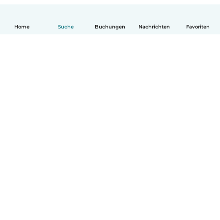
Home
Suche
Buchungen
Nachrichten
Favoriten
Deutsch
So funktionierts
Hilfe
Bedingungen & Datenschutz
Preise
Impressum
Babysits für Berufstätige
Community Leitfaden
© Babysits B.V.