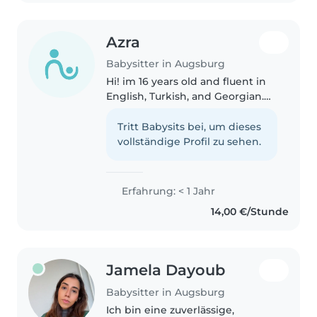
Azra
Babysitter in Augsburg
Hi! im 16 years old and fluent in
English, Turkish, and Georgian.
im patient, responsible, and
enjoy spending time with
Tritt Babysits bei, um dieses
children. I have experience
vollständige Profil zu sehen.
caring for my younger siblings...
Erfahrung: < 1 Jahr
14,00 €/Stunde
Jamela Dayoub
Babysitter in Augsburg
Ich bin eine zuverlässige,