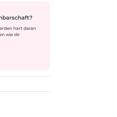
hbarschaft?
werden hart daran
n wie dir