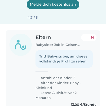
Melde dich kostenlos an
4,7 / 5
Eltern
14
Babysitter Job in Gelsenkirchen
Tritt Babysits bei, um dieses
vollständige Profil zu sehen.
Anzahl der Kinder: 2
Alter der Kinder:
Baby
•
Kleinkind
Letzte Aktivität: vor 2
Monaten
13,00 €/Stunde