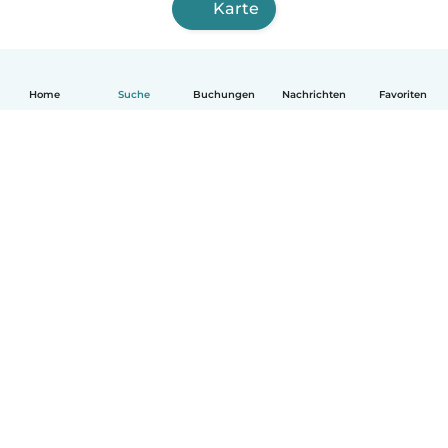
Karte
Home
Suche
Buchungen
Nachrichten
Favoriten
Deutsch
So funktionierts
Hilfe
Bedingungen & Datenschutz
Preise
Impressum
Babysits für Berufstätige
Community Leitfaden