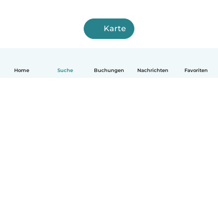
Karte
Home
Suche
Buchungen
Nachrichten
Favoriten
Deutsch
So funktionierts
Hilfe
Bedingungen & Datenschutz
Preise
Impressum
Babysits für Berufstätige
Community Leitfaden