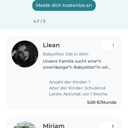
Melde dich kostenlos an
4,7 / 5
Liean
1
Babysitter Job in Köln
Unsere Familie sucht eine*n
zuverlässige*n Babysitter*in oder
Nanny für unseren 9-jährigen
Kind – freundlich, liebevoll und
Anzahl der Kinder: 1
intelligent. Sie/Er sollte Deutsch
Alter der Kinder:
Schulkind
sprechen. Wir freuen..
Letzte Aktivität: vor 1 Woche
5,00 €/Stunde
Mirjam
5