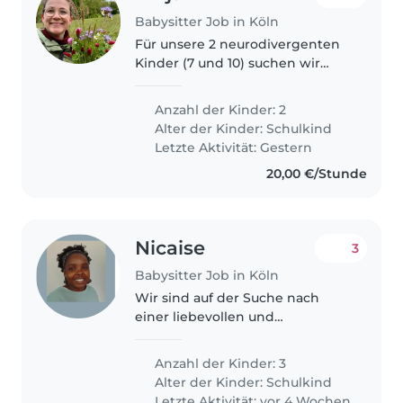
Babysitter Job in Köln
Für unsere 2 neurodivergenten
Kinder (7 und 10) suchen wir
eine regelmäßige
Betreuungsperson für einen
Anzahl der Kinder: 2
festen Nachmittag (flexibel) und
Alter der Kinder:
Schulkind
ggf 1-2 im Monat abends! Ein
Letzte Aktivität: Gestern
Grundverständnis..
20,00 €/Stunde
Nicaise
3
Babysitter Job in Köln
Wir sind auf der Suche nach
einer liebevollen und
geduldigen Betreuungsperson
für unsere drei neugierigen und
Anzahl der Kinder: 3
freundlichen Grundschulkinder.
Alter der Kinder:
Schulkind
Unser Sohn hat besondere
Letzte Aktivität: vor 4 Wochen