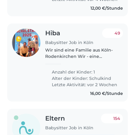
Bedürfnisse, darunter..
12,00 €/Stunde
Hiba
49
Babysitter Job in Köln
Wir sind eine Familie aus Köln-
Rodenkirchen Wir - eine
freundliche, offene Familie -
suchen eine zuverlässige
Anzahl der Kinder: 1
Babysitterin für unsere 6-jährige
Alter der Kinder:
Schulkind
Tochter, die vor kurzem
Letzte Aktivität: vor 2 Wochen
eingeschult..
16,00 €/Stunde
Eltern
154
Babysitter Job in Köln