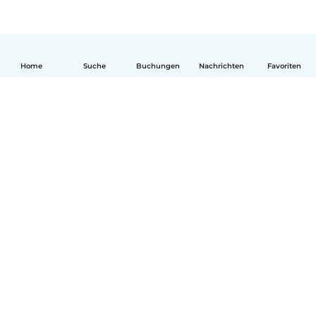
Home
Suche
Buchungen
Nachrichten
Favoriten
Deutsch
So funktionierts
Hilfe
Bedingungen & Datenschutz
Preise
Impressum
Babysits für Berufstätige
Community Leitfaden