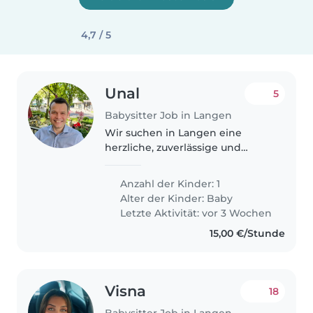
4,7 / 5
Unal
5
Babysitter Job in Langen
Wir suchen in Langen eine
herzliche, zuverlässige und
erfahrene Betreuungsperson für
unsere fünf Monate alte Tochter.
Anzahl der Kinder: 1
Wir suchen eine Babysitterin,
Alter der Kinder:
Baby
Nanny oder Haushaltshilfe, die..
Letzte Aktivität: vor 3 Wochen
15,00 €/Stunde
Visna
18
Babysitter Job in Langen