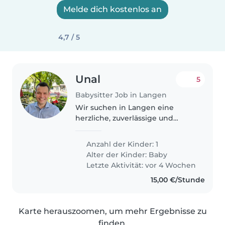
Melde dich kostenlos an
4,7 / 5
Unal
5
Babysitter Job in Langen
Wir suchen in Langen eine
herzliche, zuverlässige und
erfahrene Betreuungsperson für
unsere fünf Monate alte Tochter.
Anzahl der Kinder: 1
Wir suchen eine Babysitterin,
Alter der Kinder:
Baby
Nanny oder Haushaltshilfe, die..
Letzte Aktivität: vor 4 Wochen
15,00 €/Stunde
Karte herauszoomen, um mehr Ergebnisse zu
finden.