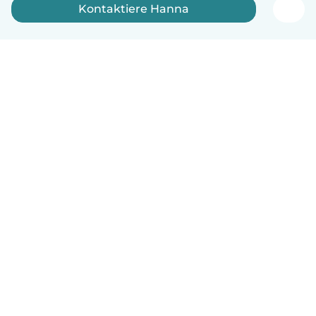
Kontaktiere Hanna
Deutsch
So funktionierts
Hilfe
Bedingungen & Datenschutz
Preise
Impressum
Babysits für Berufstätige
Community Leitfaden