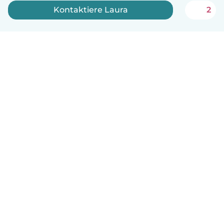
Kontaktiere Laura
2
Deutsch
So funktionierts
Hilfe
Bedingungen & Datenschutz
Preise
Impressum
Babysits für Berufstätige
Community Leitfaden