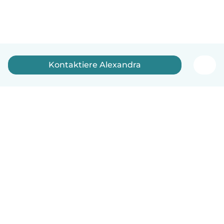
Kontaktiere Alexandra
Deutsch
So funktionierts
Hilfe
Bedingungen & Datenschutz
Preise
Impressum