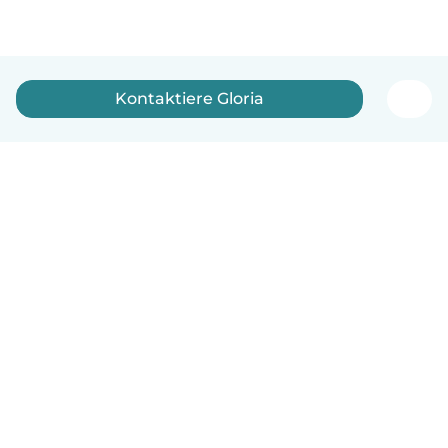
Kontaktiere Gloria
Deutsch
So funktionierts
Hilfe
Bedingungen & Datenschutz
Preise
Impressum
Babysits für Berufstätige
Community Leitfaden