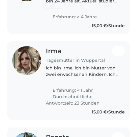
bin 24 Jahre alt. Aktuell studiere
ich hier an der Uni Wuppertal
Englisch und Deutsch auf
Erfahrung: > 4 Jahre
Lehramt. Seit Kindheitstagen
15,00 €/Stunde
habe ich auf Kinder aus
meinem..
Irma
Tagesmutter in Wuppertal
Ich bin Irma. Ich bin Mutter von
zwei erwachsenen Kindern. Ich
liebe Kinder und bin ein
verantwortungsbewusster
Erfahrung: < 1 Jahr
Mensch. Von Beruf bin ich
Durchschnittliche
Anwältin, aber leider wird mein
Antwortzeit: 23 Stunden
Abschluss..
15,00 €/Stunde