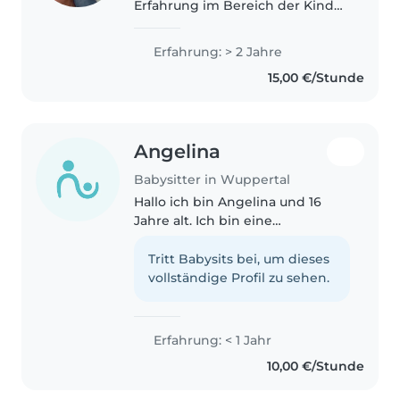
Erfahrung im Bereich der Kinder
und ßerdem bin ich sehr
sportlich und ein aktiver aber
Erfahrung: > 2 Jahre
auch für Hausaufgaben oder
15,00 €/Stunde
anderen Spaß zu haben.
Angelina
Babysitter in Wuppertal
Hallo ich bin Angelina und 16
Jahre alt. Ich bin eine
fürsorgliche und geduldige
Babysitterin mit
Tritt Babysits bei, um dieses
Grundkenntnissen in der
vollständige Profil zu sehen.
Kinderbetreuung. Ich liebe es,
vorzulesen, zu basteln und..
Erfahrung: < 1 Jahr
10,00 €/Stunde