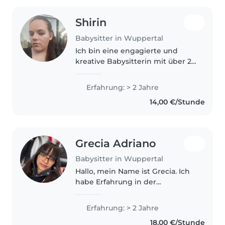
Shirin
Babysitter in Wuppertal
Ich bin eine engagierte und
kreative Babysitterin mit über 2
Jahren Erfahrung in der
Betreuung von Kindern jeden
Erfahrung: > 2 Jahre
Alters – von Babys bis zu
14,00 €/Stunde
Teenagern. Mit meiner
Ausbildung zur Pflegefachfrau..
Grecia Adriano
Babysitter in Wuppertal
Hallo, mein Name ist Grecia. Ich
habe Erfahrung in der
Kinderbetreuung. In meinem
Heimatland habe ich als Lehrer
Erfahrung: > 2 Jahre
gearbeitet und freiwillig
18,00 €/Stunde
Grundschulkinder betreut. In