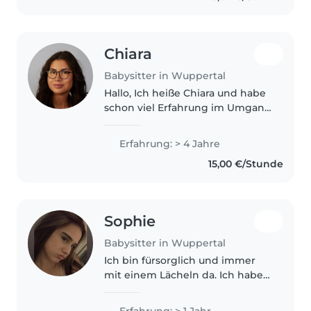
Deutschland..
Chiara
Babysitter in Wuppertal
Hallo, Ich heiße Chiara und habe
schon viel Erfahrung im Umgang
mit Kindern, da ich regelmäßig
innerhalb der Familie
Erfahrung: > 4 Jahre
gebabysittet habe. Außerdem
15,00 €/Stunde
habe ich bereits Praktika im
Bereich..
Sophie
Babysitter in Wuppertal
Ich bin fürsorglich und immer
mit einem Lächeln da. Ich habe
ein Jahr Erfahrung mit
Vorschulkindern und kann gut
Erfahrung: > 1 Jahr