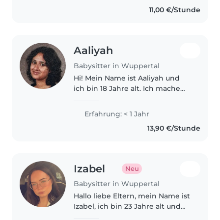
der Betreuung von Babys,
11,00 €/Stunde
Kleinkindern, Vorschulkindern
und Grundschulkindern. Ich
habe..
Aaliyah
Babysitter in Wuppertal
Hi! Mein Name ist Aaliyah und
ich bin 18 Jahre alt. Ich mache
momentan mein Abitur.
Erfahrung im Umgang mit
Erfahrung: < 1 Jahr
Kindern habe ich bereits bei
13,90 €/Stunde
meinem Praktikum im
Kindergarten sammeln können,..
Izabel
Neu
Babysitter in Wuppertal
Hallo liebe Eltern, mein Name ist
Izabel, ich bin 23 Jahre alt und
arbeite derzeit im Einzelhandel.