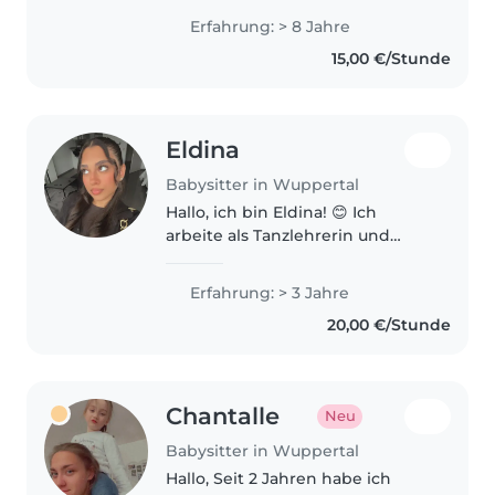
Ich bin staatlich anerkannte und
Erfahrung: > 8 Jahre
geprüfte Kinderpflegerin und
15,00 €/Stunde
bringe daher sowohl..
Eldina
Babysitter in Wuppertal
Hallo, ich bin Eldina! 😊 Ich
arbeite als Tanzlehrerin und
habe viel Freude daran, mit
Kindern zu arbeiten. Durch
Erfahrung: > 3 Jahre
meinen Beruf bin ich geduldig,
20,00 €/Stunde
verantwortungsbewusst und
kreativ. Mir..
Chantalle
Neu
Babysitter in Wuppertal
Hallo, Seit 2 Jahren habe ich