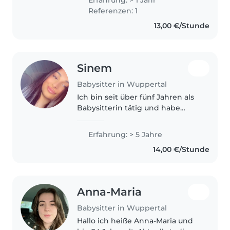
mit Haustieren, Hausarbeiten
Referenzen: 1
und Kochen umgehen. Ich
13,00 €/Stunde
spreche Deutsch,..
Sinem
Babysitter in Wuppertal
Ich bin seit über fünf Jahren als
Babysitterin tätig und habe
Erfahrung mit Kindern jeden
Alters – vom Kleinkind bis zum
Erfahrung: > 5 Jahre
Teenager. Dank meiner
14,00 €/Stunde
Ausbildung zur Medizinischen
Fachangestellten..
Anna-Maria
Babysitter in Wuppertal
Hallo ich heiße Anna-Maria und