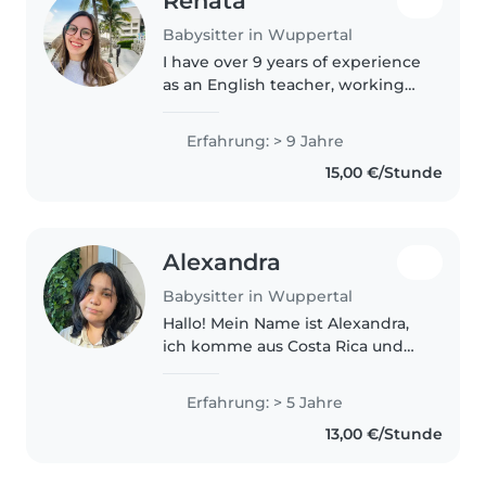
Renata
Babysitter in Wuppertal
I have over 9 years of experience
as an English teacher, working
primarily with children.
Throughout this time, I
Erfahrung: > 9 Jahre
developed strong
15,00 €/Stunde
communication skills, patience,
and creativity, always..
Alexandra
Babysitter in Wuppertal
Hallo! Mein Name ist Alexandra,
ich komme aus Costa Rica und
bin 19 Jahre alt. Seit ich als
Teenager war, habe ich mich um
Erfahrung: > 5 Jahre
meine kleine Schwester und
13,00 €/Stunde
kleine Cousins gekümmert. Ich..