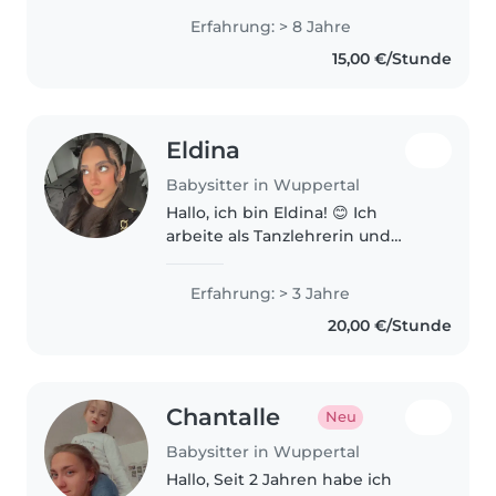
Ich bin staatlich anerkannte und
Erfahrung: > 8 Jahre
geprüfte Kinderpflegerin und
15,00 €/Stunde
bringe daher sowohl..
Eldina
Babysitter in Wuppertal
Hallo, ich bin Eldina! 😊 Ich
arbeite als Tanzlehrerin und
habe viel Freude daran, mit
Kindern zu arbeiten. Durch
Erfahrung: > 3 Jahre
meinen Beruf bin ich geduldig,
20,00 €/Stunde
verantwortungsbewusst und
kreativ. Mir..
Chantalle
Neu
Babysitter in Wuppertal
Hallo, Seit 2 Jahren habe ich