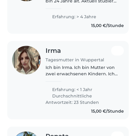
bin 24 Jahre alt. Aktuell studiere
ich hier an der Uni Wuppertal
Englisch und Deutsch auf
Erfahrung: > 4 Jahre
Lehramt. Seit Kindheitstagen
15,00 €/Stunde
habe ich auf Kinder aus
meinem..
Irma
Tagesmutter in Wuppertal
Ich bin Irma. Ich bin Mutter von
zwei erwachsenen Kindern. Ich
liebe Kinder und bin ein
verantwortungsbewusster
Erfahrung: < 1 Jahr
Mensch. Von Beruf bin ich
Durchschnittliche
Anwältin, aber leider wird mein
Antwortzeit: 23 Stunden
Abschluss..
15,00 €/Stunde