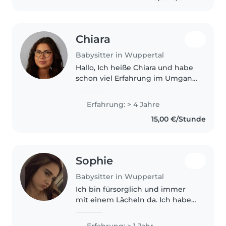
Deutschland..
Chiara
Babysitter in Wuppertal
Hallo, Ich heiße Chiara und habe
schon viel Erfahrung im Umgang
mit Kindern, da ich regelmäßig
innerhalb der Familie
Erfahrung: > 4 Jahre
gebabysittet habe. Außerdem
15,00 €/Stunde
habe ich bereits Praktika im
Bereich..
Sophie
Babysitter in Wuppertal
Ich bin fürsorglich und immer
mit einem Lächeln da. Ich habe
ein Jahr Erfahrung mit
Vorschulkindern und kann gut
Erfahrung: > 1 Jahr