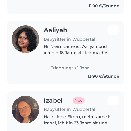
der Betreuung von Babys,
11,00 €/Stunde
Kleinkindern, Vorschulkindern
und Grundschulkindern. Ich
habe..
Aaliyah
Babysitter in Wuppertal
Hi! Mein Name ist Aaliyah und
ich bin 18 Jahre alt. Ich mache
momentan mein Abitur.
Erfahrung im Umgang mit
Erfahrung: < 1 Jahr
Kindern habe ich bereits bei
13,90 €/Stunde
meinem Praktikum im
Kindergarten sammeln können,..
Izabel
Neu
Babysitter in Wuppertal
Hallo liebe Eltern, mein Name ist
Izabel, ich bin 23 Jahre alt und
arbeite derzeit im Einzelhandel.