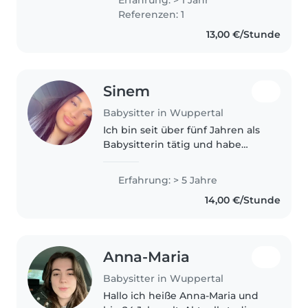
mit Haustieren, Hausarbeiten
Referenzen: 1
und Kochen umgehen. Ich
13,00 €/Stunde
spreche Deutsch,..
Sinem
Babysitter in Wuppertal
Ich bin seit über fünf Jahren als
Babysitterin tätig und habe
Erfahrung mit Kindern jeden
Alters – vom Kleinkind bis zum
Erfahrung: > 5 Jahre
Teenager. Dank meiner
14,00 €/Stunde
Ausbildung zur Medizinischen
Fachangestellten..
Anna-Maria
Babysitter in Wuppertal
Hallo ich heiße Anna-Maria und