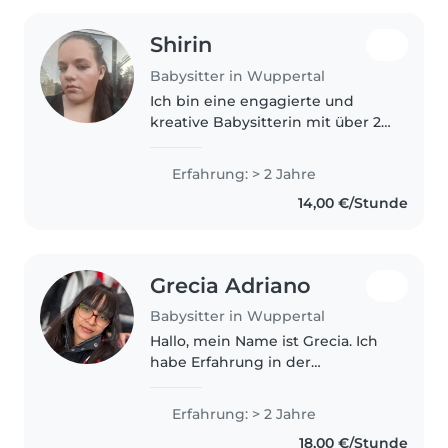
Shirin
Babysitter in Wuppertal
Ich bin eine engagierte und
kreative Babysitterin mit über 2
Jahren Erfahrung in der
Betreuung von Kindern jeden
Erfahrung: > 2 Jahre
Alters – von Babys bis zu
14,00 €/Stunde
Teenagern. Mit meiner
Ausbildung zur Pflegefachfrau..
Grecia Adriano
Babysitter in Wuppertal
Hallo, mein Name ist Grecia. Ich
habe Erfahrung in der
Kinderbetreuung. In meinem
Heimatland habe ich als Lehrer
Erfahrung: > 2 Jahre
gearbeitet und freiwillig
18,00 €/Stunde
Grundschulkinder betreut. In