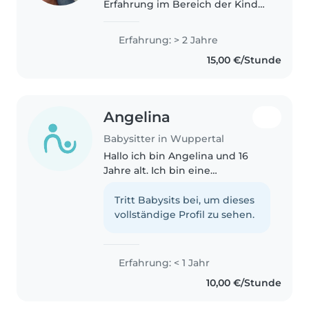
Erfahrung im Bereich der Kinder
und ßerdem bin ich sehr
sportlich und ein aktiver aber
Erfahrung: > 2 Jahre
auch für Hausaufgaben oder
15,00 €/Stunde
anderen Spaß zu haben.
Angelina
Babysitter in Wuppertal
Hallo ich bin Angelina und 16
Jahre alt. Ich bin eine
fürsorgliche und geduldige
Babysitterin mit
Tritt Babysits bei, um dieses
Grundkenntnissen in der
vollständige Profil zu sehen.
Kinderbetreuung. Ich liebe es,
vorzulesen, zu basteln und..
Erfahrung: < 1 Jahr
10,00 €/Stunde