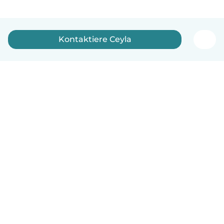
Kontaktiere Ceyla
Deutsch
So funktionierts
Hilfe
Bedingungen & Datenschutz
Preise
Impressum
Babysits für Berufstätige
Community Leitfaden