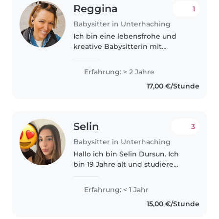
Reggina
1
Babysitter in Unterhaching
Ich bin eine lebensfrohe und
kreative Babysitterin mit
Erfahrung in der Betreuung von
Kleinkindern und
Erfahrung: > 2 Jahre
Vorschulkindern. Obwohl ich
17,00 €/Stunde
noch keine formale Ausbildung
in der Kinderbetreuung..
Selin
3
Babysitter in Unterhaching
Hallo ich bin Selin Dursun. Ich
bin 19 Jahre alt und studiere
derzeit Technische
Kommunikation an der
Erfahrung: < 1 Jahr
Hochschule in München. Ich bin
15,00 €/Stunde
eine sehr freundliche, geduldige
und zuverlässige..