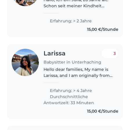
Schon seit meiner Kindheit
macht mir der Umgang mit
Kindern große Freude. Meine
Erfahrung: > 2 Jahre
Mutter ist Erzieherin und hat
15,00 €/Stunde
mich früher oft mit in den
Kindergarten..
Larissa
3
Babysitter in Unterhaching
Hello dear families, My name is
Larissa, and I am originally from
Brazil. In my home country, I
worked as a teacher for children
Erfahrung: > 4 Jahre
with special needs, which gave
Durchschnittliche
me a lot of patience,..
Antwortzeit: 33 Minuten
15,00 €/Stunde