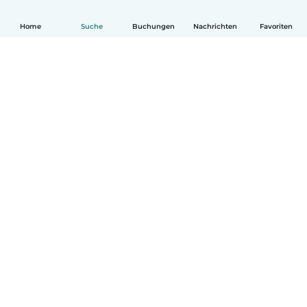
Home
Suche
Buchungen
Nachrichten
Favoriten
Deutsch
So funktionierts
Hilfe
Bedingungen & Datenschutz
Preise
Impressum
Babysits für Berufstätige
Community Leitfaden
© Babysits B.V.