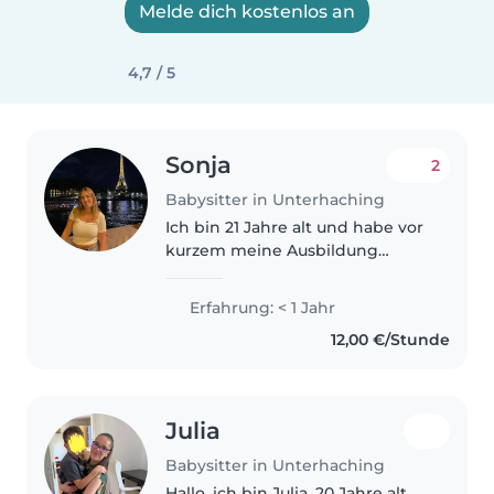
Melde dich kostenlos an
4,7 / 5
Sonja
2
Babysitter in Unterhaching
Ich bin 21 Jahre alt und habe vor
kurzem meine Ausbildung
abgeschlossen. Ich kann gut mit
Kindern umgehen, bin auch
Erfahrung: < 1 Jahr
ehrenamtliche Trainerin von
12,00 €/Stunde
verschiedenen Altersgruppen.
Mit mir..
Julia
Babysitter in Unterhaching
Hallo, ich bin Julia, 20 Jahre alt.