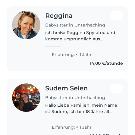
Reggina
Babysitter in Unterhaching
ich heiße Reggina Spyratou und
komme ursprünglich aus
Griechenland. Ich lebe seit 3
Jahren in Deutschland und
Erfahrung: < 1 Jahr
arbeite in einem Kindergarten
14,00 €/Stunde
als Kinderbetreuerin.ich bin
kreativ lächelnd..
Sudem Selen
Babysitter in Unterhaching
Hallo Liebe Familien, mein Name
ist Sudem, ich bin 18 Jahre alt.
Ich bin mobil, da ich ein Auto
besitze und für Gespräche sehr
Erfahrung: < 1 Jahr
offen. Ich habe fast 1 Jahr in