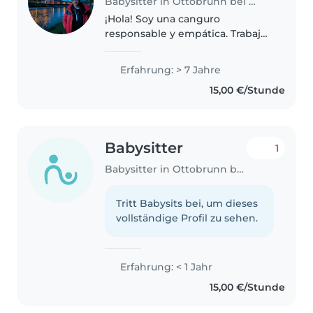
Babysitter in Ottobrunn bei München
¡Hola! Soy una canguro
responsable y empática. Trabajo
de educadora infantil desde
hace 7 años cuidando bebés y
Erfahrung: > 7 Jahre
niños pequeños. Me encanta
15,00 €/Stunde
leer, hacer manualidades, jugar y
cantar..
Babysitter
1
Babysitter in Ottobrunn bei München
Tritt Babysits bei, um dieses
vollständige Profil zu sehen.
Erfahrung: < 1 Jahr
15,00 €/Stunde