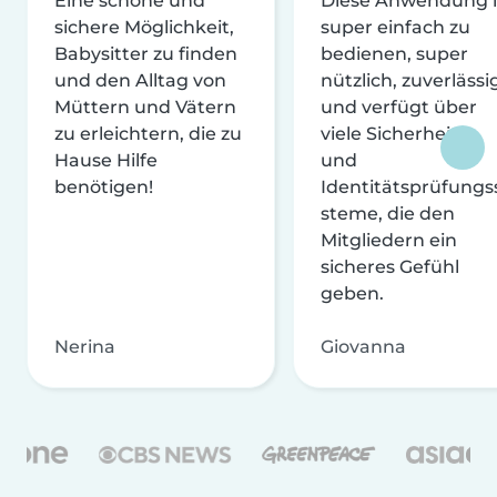
Eine schöne und
Diese Anwendung i
sichere Möglichkeit,
super einfach zu
Babysitter zu finden
bedienen, super
und den Alltag von
nützlich, zuverlässi
Müttern und Vätern
und verfügt über
zu erleichtern, die zu
viele Sicherheits-
Hause Hilfe
und
benötigen!
Identitätsprüfungs
steme, die den
Mitgliedern ein
sicheres Gefühl
geben.
Nerina
Giovanna