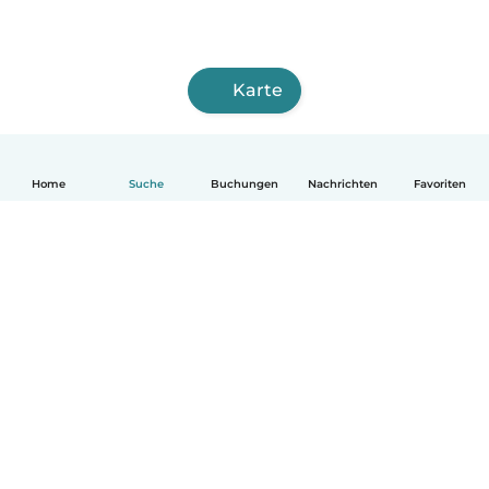
Karte
Home
Suche
Buchungen
Nachrichten
Favoriten
Deutsch
So funktionierts
Hilfe
Bedingungen & Datenschutz
Preise
Impressum
Babysits für Berufstätige
Community Leitfaden