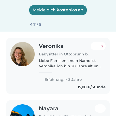
Melde dich kostenlos an
4,7 / 5
Veronika
2
Babysitter in Ottobrunn bei München
Liebe Familien, mein Name ist
Veronika, ich bin 20 Jahre alt und
gelernte Medizinische
Fachangestellte. Meine Familie
Erfahrung: > 3 Jahre
war schon immer groß, somit
15,00 €/Stunde
habe ich schon im jugendlichen
Alter..
Nayara