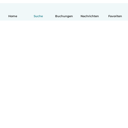
Home
Suche
Buchungen
Nachrichten
Favoriten
Deutsch
So funktionierts
Hilfe
Bedingungen & Datenschutz
Preise
Impressum
Babysits für Berufstätige
Community Leitfaden
© Babysits B.V.