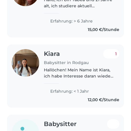
alt, ich studiere aktuell
Grundschullehramt an der
Goethe Uni. Ich betreue Kinder
Erfahrung: > 6 Jahre
in jedem Alter. Betreut habe ich
15,00 €/Stunde
bereits Kinder von 0-12 Jahre alt...
Kiara
1
Babysitter in Rodgau
Hallöchen! Mein Name ist Kiara,
ich habe Interesse daran wieder
mit dem Babysitten anzufangen-
früher habe ich eine Zeit lang
Erfahrung: < 1 Jahr
auf ein Kleinkind aufgepasst in
12,00 €/Stunde
meiner Nachbarschaft und..
Babysitter