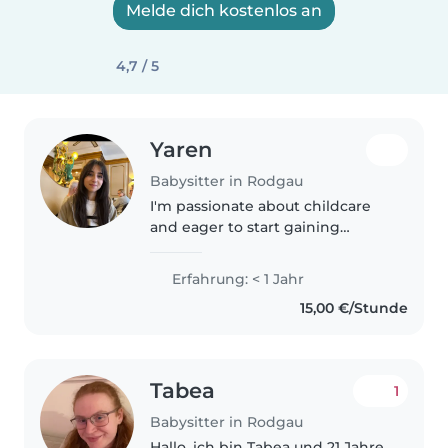
Melde dich kostenlos an
4,7 / 5
Yaren
Babysitter in Rodgau
I'm passionate about childcare
and eager to start gaining
experience with toddlers up to
teenagers. I speak English, and
Erfahrung: < 1 Jahr
Turkish fluently, and I am
15,00 €/Stunde
learning B2 level of German. I
can..
Tabea
1
Babysitter in Rodgau
Hallo, ich bin Tabea und 21 Jahre