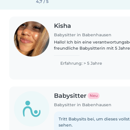
4,7 / 5
Kisha
Babysitter in Babenhausen
Hallo! Ich bin eine verantwortungs
freundliche Babysitterin mit 5 Jahr
Betreuung von Babys, Kleinkindern
Ich liebe es, kreativ zu..
Erfahrung: > 5 Jahre
Babysitter
Neu
Babysitter in Babenhausen
Tritt Babysits bei, um dieses volls
sehen.