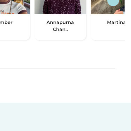
mber
Annapurna
Martina
Chan..
(