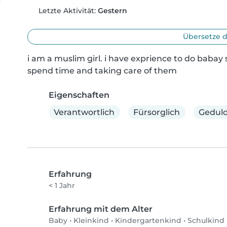
Letzte Aktivität:
Gestern
Übersetze d
i am a muslim girl. i have exprience to do babay s
spend time and taking care of them
Eigenschaften
Verantwortlich
Fürsorglich
Geduld
Erfahrung
< 1 Jahr
Erfahrung mit dem Alter
Baby
•
Kleinkind
•
Kindergartenkind
•
Schulkind