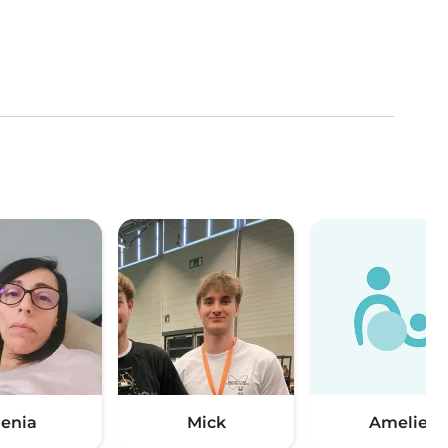
lenia
Mick
Amelie