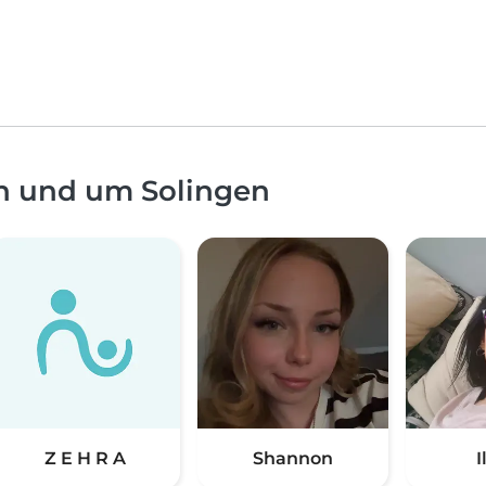
in und um Solingen
Z E H R A
Shannon
I