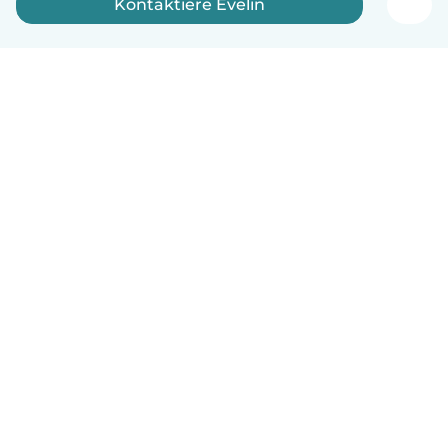
Kontaktiere Evelin
Deutsch
So funktionierts
Hilfe
Bedingungen & Datenschutz
Preise
Impressum
Babysits für Berufstätige
Community Leitfaden