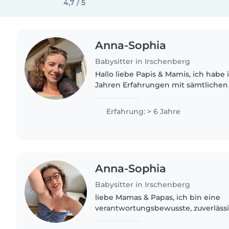
4,7 / 5
Anna-Sophia
Babysitter in Irschenberg
Hallo liebe Papis & Mamis, ich habe in den letzten 6
Jahren Erfahrungen mit sämtlichen
sammeln dürfen (2 Monate - 14 Jahre). Beruflich bin
im Gesundheitsbereich..
Erfahrung: > 6 Jahre
Anna-Sophia
Babysitter in Irschenberg
liebe Mamas & Papas, ich bin eine
verantwortungsbewusste, zuverläss
Erfahrung in allen Altersklassen. Ber