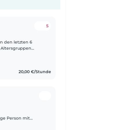
5
 Altersgruppen
 ich
20,00 €/Stunde
ige Person mit
uflich bin ich als