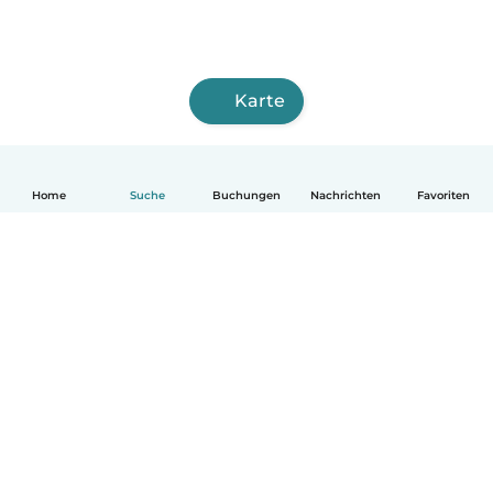
Karte
Home
Suche
Buchungen
Nachrichten
Favoriten
Deutsch
So funktionierts
Hilfe
Bedingungen & Datenschutz
Preise
Impressum
Babysits für Berufstätige
Community Leitfaden