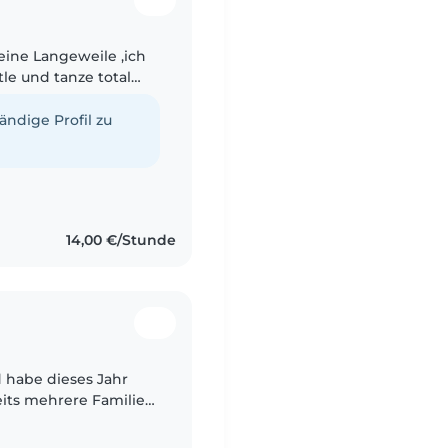
 keine Langeweile ,ich
stle und tanze total
te ich mein Fachabi
tändige Profil zu
14,00 €/Stunde
nd habe dieses Jahr
reue aktuell ebenfalls