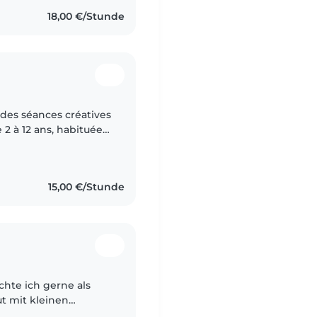
18,00 €/Stunde
 des séances créatives
 2 à 12 ans, habituée
t formée aux premiers
15,00 €/Stunde
hte ich gerne als
ut mit kleinen
Erfahrung in der