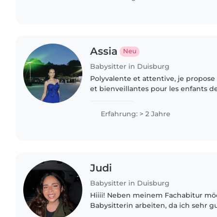
Assia
Neu
Babysitter in Duisburg
Polyvalente et attentive, je propose
et bienveillantes pour les enfants de
aux besoins spécifiques. Bilingue e
secours,..
Erfahrung: > 2 Jahre
Judi
Babysitter in Duisburg
Hiiii! Neben meinem Fachabitur möc
Babysitterin arbeiten, da ich sehr g
Kindern umgehen kann und bereits 