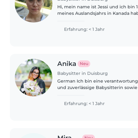
Hi, mein name ist Jessi und ich bin 
meines Auslandsjahrs in Kanada ha
zwei kleinen Gastgeschwister (3 und 
dass der Umgang..
Erfahrung: < 1 Jahr
Anika
Neu
Babysitter in Duisburg
German Ich bin eine verantwortun
und zuverlässige Babysitterin sowi
Psychologie. Durch mein Studium h
Verständnis für die..
Erfahrung: < 1 Jahr
Mira
Neu