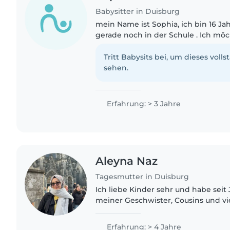
Babysitter in Duisburg
mein Name ist Sophia, ich bin 16 Ja
gerade noch in der Schule . Ich möchte gerne als
Babysitterin arbeiten, weil ich Kin
und gut mit ihnen umgehen..
Tritt Babysits bei, um dieses volls
sehen.
Erfahrung: > 3 Jahre
Aleyna Naz
Tagesmutter in Duisburg
Ich liebe Kinder sehr und habe seit
meiner Geschwister, Cousins und vi
aufgepasst. Außerdem ist mein Cous
besonderen Bedürfnissen,..
Erfahrung: > 4 Jahre