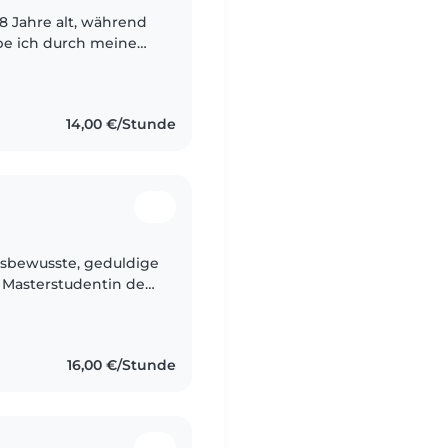
18 Jahre alt, während
be ich durch meine
6 Jahre) festgestellt,
14,00 €/Stunde
gsbewusste, geduldige
e Masterstudentin der
abe ich ein gutes
16,00 €/Stunde