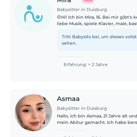
Babysitter in Duisburg
🌻Hi! Ich bin Mira, 16. Bei mir gibt's
liebe Musik, spiele Klavier, male, ba
gerne. Nach den Sommerferien star
im Bereich..
Tritt Babysits bei, um dieses volls
sehen.
Erfahrung: > 2 Jahre
Asmaa
Babysitter in Duisburg
Hallo, ich bin Asmaa, 21 Jahre alt u
mein Abitur gemacht. Ich habe bereits mehrere Familien
als Babysitterin unterstützt und bet
noch eine..