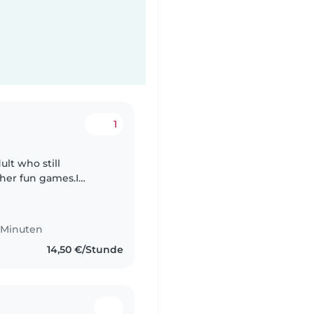
1
ult who still
her fun games.I
t, helps in
2 Minuten
14,50 €/Stunde