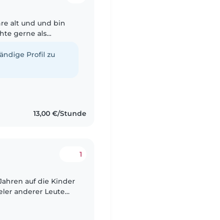
hre alt und und bin
der sehr gerne mag
tändige Profil zu
13,00 €/Stunde
1
 Jahren auf die Kinder
eler anderer Leute
in ein Kind mit