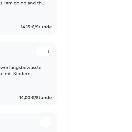
bs i am doing and the
 other one the end of
14,15 €/Stunde
1
ntwortungsbewusste
rne mit Kindern
einkindern und liebe
14,00 €/Stunde