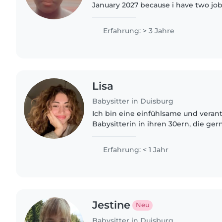
January 2027 because i have two jo
contract will end of August and the
DecemberIch..
Erfahrung: > 3 Jahre
Lisa
Babysitter in Duisburg
Ich bin eine einfühlsame und vera
Babysitterin in ihren 30ern, die ge
arbeitet. Ich habe Erfahrung mit Kl
es, ihnen beim Zeichnen,..
Erfahrung: < 1 Jahr
Jestine
Neu
Babysitter in Duisburg