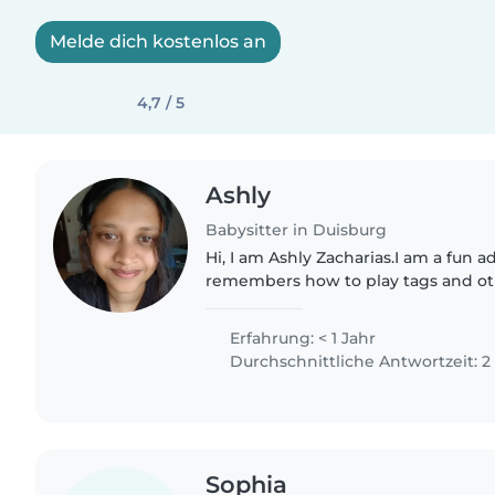
Melde dich kostenlos an
4,7 / 5
Ashly
Babysitter in Duisburg
Hi, I am Ashly Zacharias.I am a fun ad
remembers how to play tags and ot
specilaze in crafts,chaos managemen
homework and also feed children.I..
Erfahrung: < 1 Jahr
Durchschnittliche Antwortzeit: 
Sophia