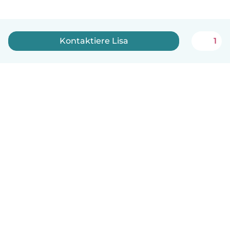
Kontaktiere Lisa
1
Deutsch
So funktionierts
Hilfe
Bedingungen & Datenschutz
Preise
Impressum
Babysits für Berufstätige
Community Leitfaden