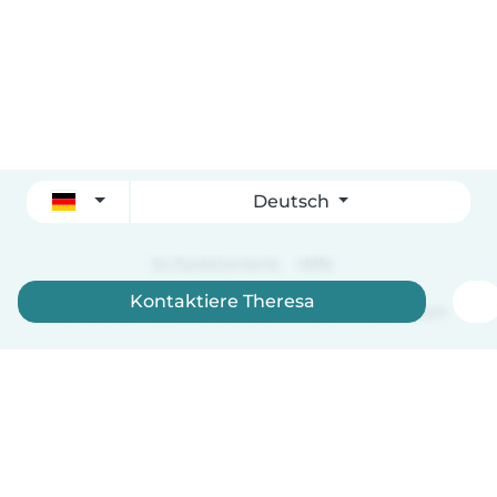
Deutsch
So funktionierts
Hilfe
Kontaktiere Theresa
Bedingungen & Datenschutz
Preise
Impressum
Babysits für Berufstätige
Community Leitfaden
© Babysits B.V.