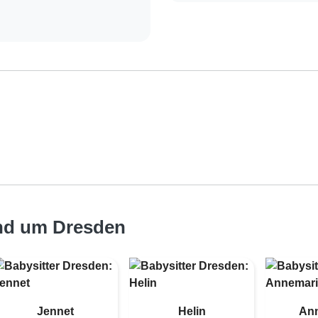
und um Dresden
Jennet
Helin
An