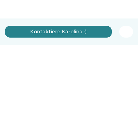
Kontaktiere Karolina :)
Deutsch
So funktionierts
Hilfe
Bedingungen & Datenschutz
Preise
Impressum
Babysits für Berufstätige
Community Leitfaden