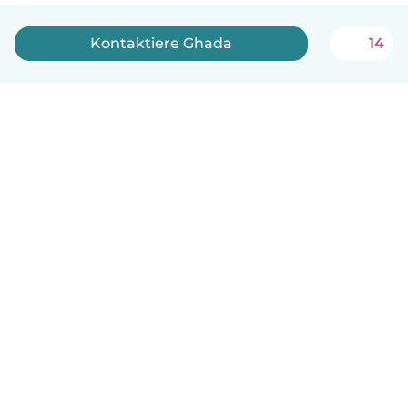
Kontaktiere Ghada
14
Deutsch
So funktionierts
Hilfe
Bedingungen & Datenschutz
Preise
Impressum
Babysits für Berufstätige
Community Leitfaden