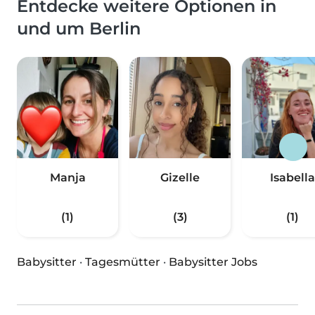
Entdecke weitere Optionen in
und um Berlin
Manja
Gizelle
Isabella
(1)
(3)
(1)
Babysitter
·
Tagesmütter
·
Babysitter Jobs