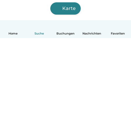
Karte
Home
Suche
Buchungen
Nachrichten
Favoriten
Deutsch
So funktionierts
Hilfe
Bedingungen & Datenschutz
Preise
Impressum
Babysits für Berufstätige
Community Leitfaden