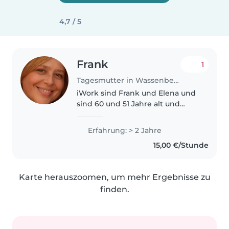
4,7 / 5
Frank
1
Tagesmutter in Wassenberg
iWork sind Frank und Elena und
sind 60 und 51 Jahre alt und
leben mit unserer 17-jährigen
Tochter in einem großen Haus
Erfahrung: > 2 Jahre
mit vielen Zimmern und einem
15,00 €/Stunde
großen Garten mit Kaninchen.
Ich..
Karte herauszoomen, um mehr Ergebnisse zu
finden.