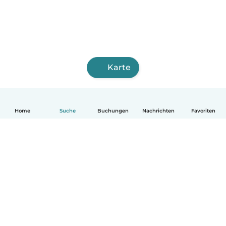
Karte
Home
Suche
Buchungen
Nachrichten
Favoriten
Deutsch
So funktionierts
Hilfe
Bedingungen & Datenschutz
Preise
Impressum