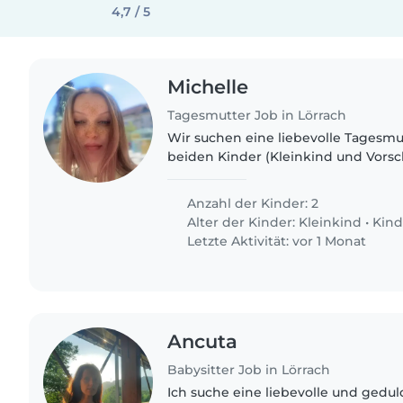
4,7 / 5
Michelle
Tagesmutter Job in Lörrach
Wir suchen eine liebevolle Tagesmu
beiden Kinder (Kleinkind und Vorsch
neugierig, kreativ und verspielt sin
ein Ort voller Lachen und..
Anzahl der Kinder: 2
Alter der Kinder:
Kleinkind
•
Kind
Letzte Aktivität: vor 1 Monat
Ancuta
Babysitter Job in Lörrach
Ich suche eine liebevolle und gedul