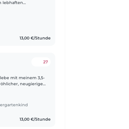
n lebhaften
Energie, neugierig und
13,00 €/Stunde
27
fröhlicher, neugieriger
t, Bücher anschaut und
ergartenkind
13,00 €/Stunde