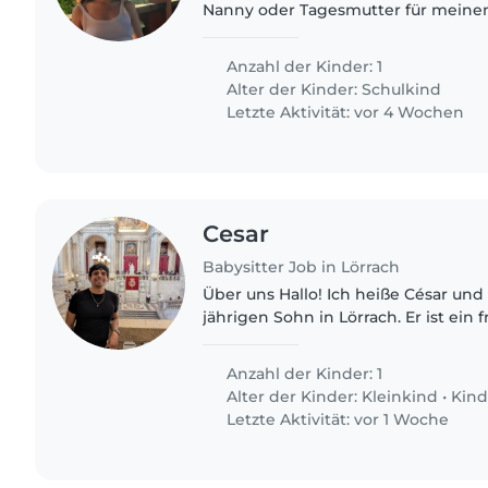
Nanny oder Tagesmutter für meine
Grundschüler. Mein Kind ist voller 
hat eine blühende Fantasie...
Anzahl der Kinder: 1
Alter der Kinder:
Schulkind
Letzte Aktivität: vor 4 Wochen
Cesar
Babysitter Job in Lörrach
Über uns Hallo! Ich heiße César und lebe mit meinem 3,5-
jährigen Sohn in Lörrach. Er ist ein 
und aktiver Junge, der gerne spiel
draußen..
Anzahl der Kinder: 1
Alter der Kinder:
Kleinkind
•
Kind
Letzte Aktivität: vor 1 Woche