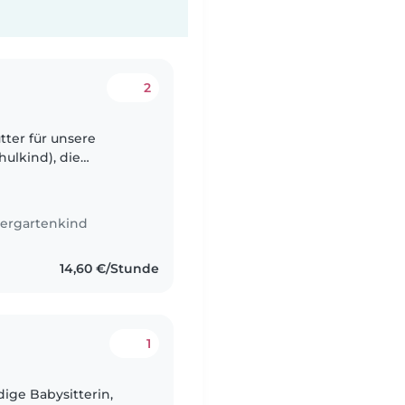
2
tter für unsere
ulkind), die
d. Unser Zuhause ist
ergartenkind
14,60 €/Stunde
1
dige Babysitterin,