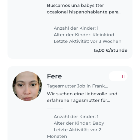
Buscamos una babysitter
ocasional hispanohablante para
nuestro hijo de 4 años. Él habla
alemán y español. Nos gustaría
Anzahl der Kinder: 1
alguien cariñosa, responsable y
Alter der Kinder:
Kleinkind
con experiencia con niños
Letzte Aktivität: vor 3 Wochen
pequeños.
15,00 €/Stunde
Fere
11
Tagesmutter Job in Frankfurt am Main
Wir suchen eine liebevolle und
erfahrene Tagesmutter für
unseren kleinen Schatz. Unser
Baby ist ein ruhiges,
Anzahl der Kinder: 1
spielerisches und liebevolles
Alter der Kinder:
Baby
Kind, das viel Zuneigung und
Letzte Aktivität: vor 2
Aufmerksamkeit..
Monaten