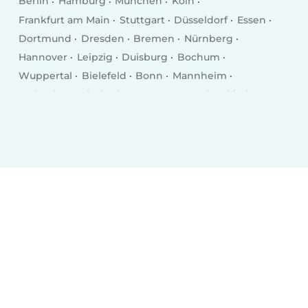
Berlin
Hamburg
München
Köln
Frankfurt am Main
Stuttgart
Düsseldorf
Essen
Dortmund
Dresden
Bremen
Nürnberg
Hannover
Leipzig
Duisburg
Bochum
Wuppertal
Bielefeld
Bonn
Mannheim
Karlsruhe
Wiesbaden
Münster
Gelsenkirchen
Aachen
Mönchengladbach
Augsburg
Chemnitz
Kiel
Braunschweig
Krefeld
Halle (Saale)
Magdeburg
Oberhausen
Mainz
Freiburg im Breisgau
Erfurt
Lübeck
Hagen
Rostock