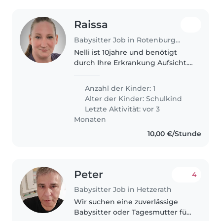
Raissa
Babysitter Job in Rotenburg an der Wümme
Nelli ist 10jahre und benötigt
durch Ihre Erkrankung Aufsicht.
Sie kommt mit Taxi ca 14.15
zuhause an. Ich komme von der
Anzahl der Kinder: 1
Arbeit ca 16.45
Alter der Kinder:
Schulkind
Letzte Aktivität: vor 3
Monaten
10,00 €/Stunde
Peter
4
Babysitter Job in Hetzerath
Wir suchen eine zuverlässige
Babysitter oder Tagesmutter für