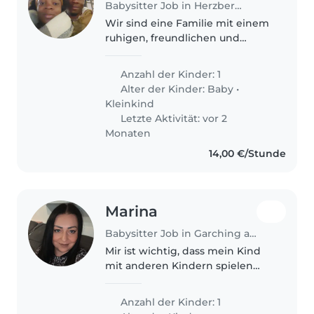
Babysitter Job in Herzberg am Harz
Wir sind eine Familie mit einem
ruhigen, freundlichen und
neugierigen Baby und Kleinkind,
und suchen einen engagierten
Anzahl der Kinder: 1
Babysitter oder eine erfahrene
Alter der Kinder:
Baby
•
Tagesmutter, die auch bei der..
Kleinkind
Letzte Aktivität: vor 2
Monaten
14,00 €/Stunde
Marina
Babysitter Job in Garching an der Alz
Mir ist wichtig, dass mein Kind
mit anderen Kindern spielen
kann. Ich suche eine
Tagesmutter und keinen
Anzahl der Kinder: 1
Babysitter