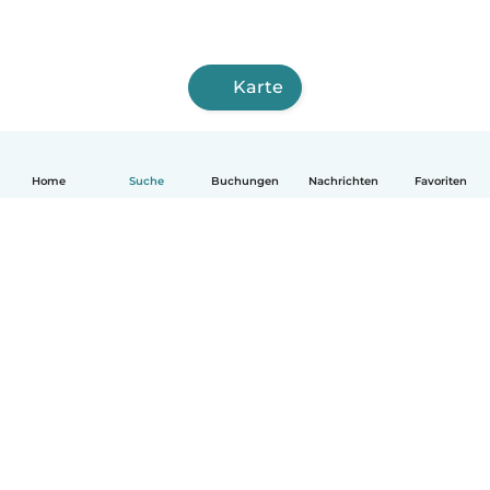
Karte
Home
Suche
Buchungen
Nachrichten
Favoriten
Deutsch
So funktionierts
Hilfe
Bedingungen & Datenschutz
Preise
Impressum
Babysits für Berufstätige
Community Leitfaden