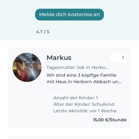
Melde dich kostenlos an
4,7 / 5
Markus
1
Tagesmutter Job in Herborn
Wir sind eine 3 köpfige Familie
mit Haus in Herborn Alsbach und
suchen für unsere tolle junge
Tochter 6 Jahre eine Spiel und
Anzahl der Kinder: 1
Bastelpartnerin für manche
Alter der Kinder:
Schulkind
Dienstage und Donnerstage
Letzte Aktivität: vor 1 Woche
und..
15,00 €/Stunde