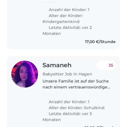
unseren neugierigen,
freundlichen und verspielten
Anzahl der Kinder: 1
Vorschulkind. Unser Zuhause ist
Alter der Kinder:
ein Ort voller Lachen und
Kindergartenkind
Abenteuer,..
Letzte Aktivität: vor 2
Monaten
17,00 €/Stunde
Samaneh
35
Babysitter Job in Hagen
Unsere Familie ist auf der Suche
nach einem vertrauenswürdigen
Babysitter oder einer
Tagesmutter, die sich um unsere
Anzahl der Kinder: 1
Tochter im Grundschulalter
Alter der Kinder:
Schulkind
kümmern kann. Sie ist sehr
Letzte Aktivität: vor 3
sportlich,..
Monaten