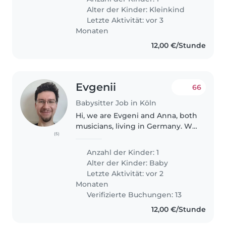
Kind, das gerne kocht und spielt.
Alter der Kinder:
Kleinkind
Unser Zuhause ist ein warmer
Letzte Aktivität: vor 3
und einladender..
Monaten
12,00 €/Stunde
Evgenii
66
Babysitter Job in Köln
Hi, we are Evgeni and Anna, both
musicians, living in Germany. We
(5)
are looking for a babysitter for
our daughter (13months) when
Anzahl der Kinder: 1
we are on tour in Netherlands in
Alter der Kinder:
Baby
December. She is quiet..
Letzte Aktivität: vor 2
Monaten
Verifizierte Buchungen: 13
12,00 €/Stunde