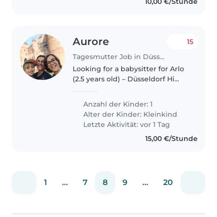
10,00 €/Stunde
Aurore
15
Tagesmutter Job in Düsseldorf
Looking for a babysitter for Arlo
(2.5 years old) – Düsseldorf Hi
there! We are a French/English-
speaking family in Düsseldorf
Anzahl der Kinder: 1
looking for a babysitter for our
Alter der Kinder:
Kleinkind
son Arlo, a curious..
Letzte Aktivität: vor 1 Tag
15,00 €/Stunde
1
...
7
8
9
...
20