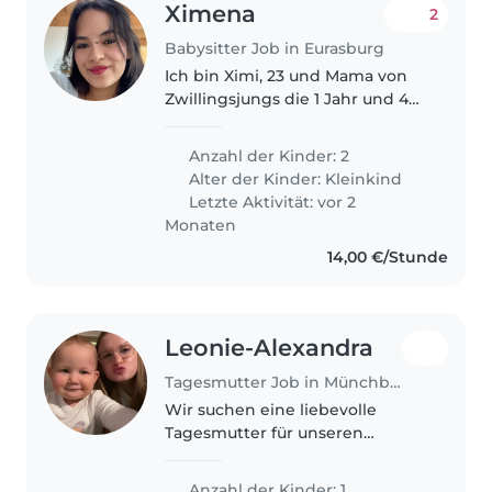
Ximena
2
Babysitter Job in Eurasburg
Ich bin Ximi, 23 und Mama von
Zwillingsjungs die 1 Jahr und 4
Monate alt sind. Ich wünsche mir
ein bisschen Unterstützung.
Anzahl der Kinder: 2
Meine zwei Mäuse sind ganz
Alter der Kinder:
Kleinkind
liebe und sehr einfühlsame
Letzte Aktivität: vor 2
ruhige..
Monaten
14,00 €/Stunde
Leonie-Alexandra
Tagesmutter Job in Münchberg
Wir suchen eine liebevolle
Tagesmutter für unseren
ruhigen und neugierigen
Kleinen. Er ist ein freundliches
Anzahl der Kinder: 1