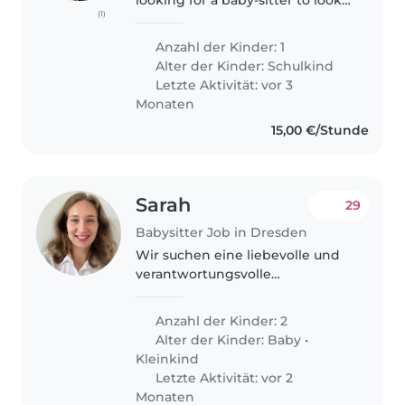
(1)
after my daughter, 8 years old.
The best option would be to
Anzahl der Kinder: 1
have somebody being able to
Alter der Kinder:
Schulkind
pick her up from the Langsur..
Letzte Aktivität: vor 3
Monaten
15,00 €/Stunde
Sarah
29
Babysitter Job in Dresden
Wir suchen eine liebevolle und
verantwortungsvolle
Babysitterin für unsere beiden
kleinen Schätze Samuel (fast 8
Anzahl der Kinder: 2
Monate) und Alma (22 Monate) .
Alter der Kinder:
Baby
•
Unsere Kinder sind neugierig,
Kleinkind
ruhig..
Letzte Aktivität: vor 2
Monaten