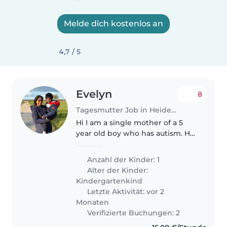
Melde dich kostenlos an
4,7 / 5
Evelyn
8
Tagesmutter Job in Heidelberg
Hi I am a single mother of a 5
year old boy who has autism. He
cannot speak but is a very
cheerful child. I am looking for
Anzahl der Kinder: 1
help at our home to watch him
Alter der Kinder:
for a few hours whenever I..
Kindergartenkind
Letzte Aktivität: vor 2
Monaten
Verifizierte Buchungen: 2