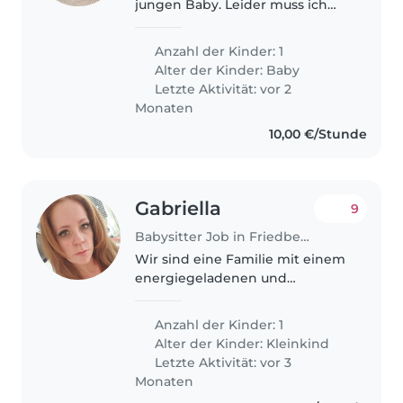
jungen Baby. Leider muss ich
aus finanziellen Gründen ab dem
1. Lebensjahr ungefähr wieder
Anzahl der Kinder: 1
arbeiten gehen. Der kleine ist
Alter der Kinder:
Baby
sehr neugierig und lacht viel...
Letzte Aktivität: vor 2
Monaten
10,00 €/Stunde
Gabriella
9
Babysitter Job in Friedberg
Wir sind eine Familie mit einem
energiegeladenen und
neugierigen Kleinkind. Wir
suchen einen zuverlässigen
Anzahl der Kinder: 1
Babysitter, eine Tagesmutter
Alter der Kinder:
Kleinkind
oder andere Eltern, die mit
Letzte Aktivität: vor 3
unserem Sohn spielen,..
Monaten