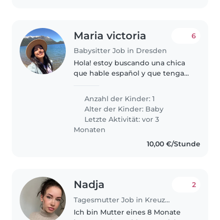
Maria victoria
6
Babysitter Job in Dresden
Hola! estoy buscando una chica
que hable español y que tenga
tiempo para cuidar de 8 a 11 para
jugar con mi pequeña de 5
Anzahl der Kinder: 1
meses por las mañanas de 2 o 3
Alter der Kinder:
Baby
veces por semana. Seria ideal..
Letzte Aktivität: vor 3
Monaten
10,00 €/Stunde
Nadja
2
Tagesmutter Job in Kreuzau
Ich bin Mutter eines 8 Monate