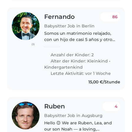
Fernando
86
Babysitter Job in Berlin
Somos un matrimonio relajado,
con un hijo de casi 5 años y otro
(3)
de 1 año y medio. A ambos les
encantan realizar muchas
Anzahl der Kinder: 2
actividades diferentes, son
Alter der Kinder:
Kleinkind
•
curiosos, aprenden fácilmente, y..
Kindergartenkind
Letzte Aktivität: vor 1 Woche
15,00 €/Stunde
Ruben
4
Babysitter Job in Augsburg
Hello 😊 We are Ruben, Lea, and
our son Noah — a loving,