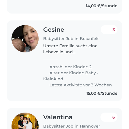
14,00 €/Stunde
Gesine
3
Babysitter Job in Braunfels
Unsere Familie sucht eine
liebevolle und
verantwortungsbewusste
Babysitter, Nanny oder
Anzahl der Kinder: 2
Tagesmutter für unsere zwei
Alter der Kinder:
Baby
•
lebhaften Kinder, ein Baby und
Kleinkind
einen Kleinkind. Besonders
Letzte Aktivität: vor 3 Wochen
unser 2,5..
15,00 €/Stunde
Valentina
6
Babysitter Job in Hannover