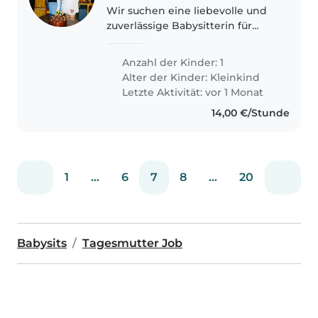
Wir suchen eine liebevolle und
zuverlässige Babysitterin für
unsere Tochter. Unsere Tochter
ist sehr energiegeladen,
Anzahl der Kinder: 1
neugierig und spricht viel. Sie ist
Alter der Kinder:
Kleinkind
kommunikativ, auch wenn ihre..
Letzte Aktivität: vor 1 Monat
14,00 €/Stunde
1
...
6
7
8
...
20
Babysits
Tagesmutter Job