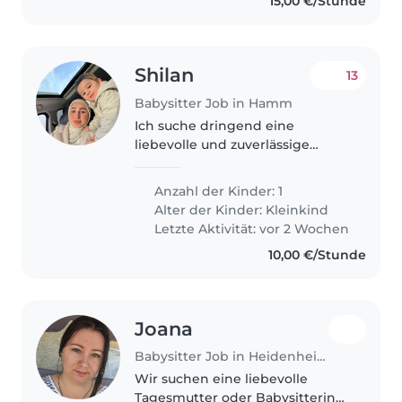
15,00 €/Stunde
Shilan
13
Babysitter Job in Hamm
Ich suche dringend eine
liebevolle und zuverlässige
Babysitterin für mein Kind für
ein paar Tage. Da ich lernen
Anzahl der Kinder: 1
muss, brauche ich Unterstützung
Alter der Kinder:
Kleinkind
bei der Betreuung. Die Aufgabe
Letzte Aktivität: vor 2 Wochen
besteht..
10,00 €/Stunde
Joana
Babysitter Job in Heidenheim an der Brenz
Wir suchen eine liebevolle
Tagesmutter oder Babysitterin