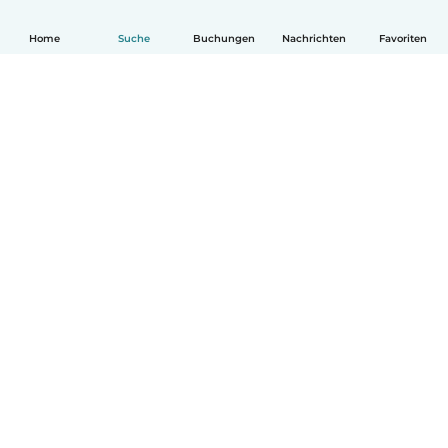
Home
Suche
Buchungen
Nachrichten
Favoriten
Deutsch
So funktionierts
Hilfe
Bedingungen & Datenschutz
Preise
Impressum
Babysits für Berufstätige
Community Leitfaden
© Babysits B.V.