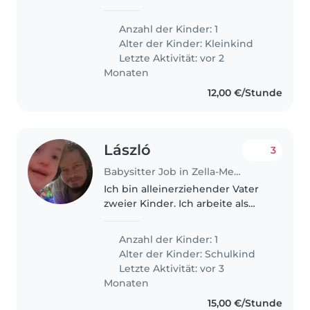
conscious, and open-minded
family living in Augsburg. Noah is
Anzahl der Kinder: 1
a happy, curious, and active little
Alter der Kinder:
Kleinkind
boy who loves playing, being..
Letzte Aktivität: vor 2
Monaten
12,00 €/Stunde
László
3
Babysitter Job in Zella-Mehlis
Ich bin alleinerziehender Vater
zweier Kinder. Ich arbeite als
Tätowierer und der Arbeitsweg
ist momentan sehr
Anzahl der Kinder: 1
beschwerlich. Deshalb suche ich
Alter der Kinder:
Schulkind
eine Babysitterin für meine
Letzte Aktivität: vor 3
jüngere Tochter.
Monaten
15,00 €/Stunde