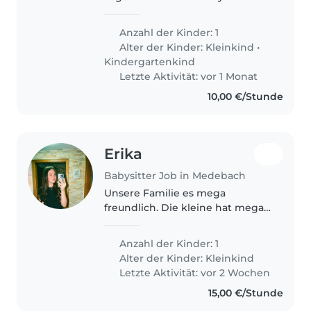
für unseren lebhaften und
neugierigen Vorschulkind. Unser
Anzahl der Kinder: 1
Kind ist voller Energie und
Alter der Kinder:
Kleinkind
•
immer bereit für neue
Kindergartenkind
Abenteuer! Wir..
Letzte Aktivität: vor 1 Monat
10,00 €/Stunde
Erika
Babysitter Job in Medebach
Unsere Familie es mega
freundlich. Die kleine hat mega
viel energy. Sie will alles
machen. Natürlich ist sie auch
Anzahl der Kinder: 1
zickig wenn sie ihre willen nicht
Alter der Kinder:
Kleinkind
bekommt. Sie ist Drei wird
Letzte Aktivität: vor 2 Wochen
dieses..
15,00 €/Stunde