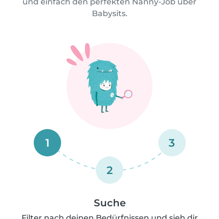
und einfach den perfekten Nanny-Job über
Babysits.
1
3
2
Suche
Filter nach deinen Bedürfnissen und sieh dir