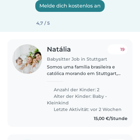
Melde dich kostenlos an
4,7 / 5
Natália
19
Babysitter Job in Stuttgart
Somos uma família brasileira e
católica morando em Stuttgart,
temos duas meninas pequenas
(2 anos e 8 meses). Nossas filhas
Anzahl der Kinder: 2
nunca frequentaram creche, pois
Alter der Kinder:
Baby
•
acreditamos que na primeira..
Kleinkind
Letzte Aktivität: vor 2 Wochen
15,00 €/Stunde